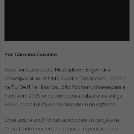
z
é
i
s
n
i
e
a
r
t
i
g
o
Por Carolina Caixinha
s
d
Após concluir o Duplo Mestrado em Engenharia
e
Aeroespacial no Instituto Superior Técnico em Lisboa e
o
p
na TU Delft na Holanda, João Rocha mudou-se para a
i
Suécia em 2016, onde começou a trabalhar na antiga
n
SAAB, agora NEVS, como engenheiro de
software
.
i
ã
o
Entre 2017 e 2018 foi destacado para um projeto na
,
China, tendo coordenado a equipa responsável pelo
c