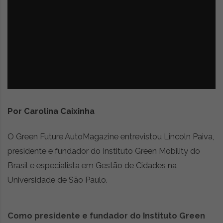
z
é
i
s
n
i
e
a
r
t
i
g
o
s
Por Carolina Caixinha
d
e
o
O Green Future AutoMagazine entrevistou Lincoln Paiva,
p
presidente e fundador do Instituto Green Mobility do
i
Brasil e especialista em Gestão de Cidades na
n
i
Universidade de São Paulo.
ã
o
,
Como presidente e fundador do Instituto Green
c