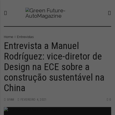
S
G
O
k
r
n
i
e
o
p
e
v
t
n
o
o
F
p
c
u
o
Home
Entrevistas
o
t
r
Entrevista a Manuel
n
u
t
Rodríguez: vice-diretor de
t
r
a
e
e
l
Design na ECE sobre a
n
-
q
t
A
u
construção sustentável na
u
e
t
l
China
o
e
M
v
a
a
GFAM
FEVEREIRO 4, 2021
0
g
a
a
t