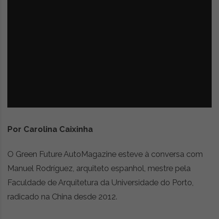
z
é
i
s
n
i
e
a
r
t
i
g
o
s
d
e
Por Carolina Caixinha
o
p
i
O Green Future AutoMagazine esteve à conversa com
n
Manuel Rodríguez, arquiteto espanhol, mestre pela
i
Faculdade de Arquitetura da Universidade do Porto,
ã
o
radicado na China desde 2012.
,
c