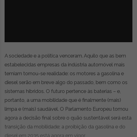
z
é
i
s
n
i
e
a
r
t
i
g
o
A sociedade e a política venceram. Aquilo que as bem
s
estabelecidas empresas da indústria automóvel mais
d
temiam tornou-se realidade: os motores a gasolina e
e
o
diesel serão em breve algo do passado, bem como os
p
sistemas híbridos. O futuro pertence às baterias – e,
i
portanto, a uma mobilidade que é finalmente (mais)
n
i
limpa e (mais) saudável. O Parlamento Europeu tomou
ã
agora a decisão final sobre o quão sustentável será esta
o
transição da mobilidade; a proibição da gasolina e do
,
diesel em 2035 está agora em vigor.
c