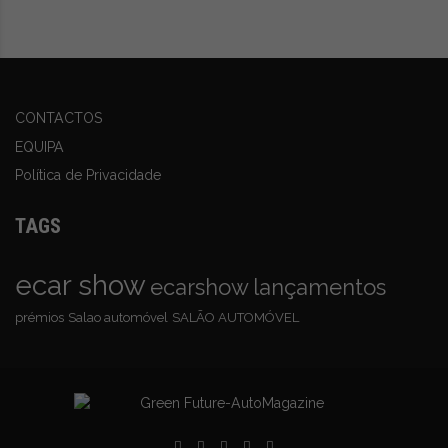
automóvel. Menos de 10% das viagens são tráfego
induzido, i.e. viagens que não teriam lugar sem o passe
de 9€. No que diz respeito à transição do automóvel
para outros meios, esta é mais pronunciada em
CONTACTOS
distâncias mais longas, para destinos a mais de 100 km
EQUIPA
do local de residência.
Política de Privacidade
Uma análise levada a cabo pela TomTom, especialista
TAGS
em dados de tráfego, mostra um decréscimo do nível
de congestão em 23 das 26 cidades examinadas,
ecar show
ecarshow
lançamentos
comparativamente ao período anterior à introdução do
prémios
Salao automóvel
SALÃO AUTOMÓVEL
passe de 9€, e os dados sugerem que este declínio está
relacionado com essa introdução. Em junho, as pessoas
perderam menos tempo no percurso casa-trabalho do
que em maio em quase todas as cidades analisadas.