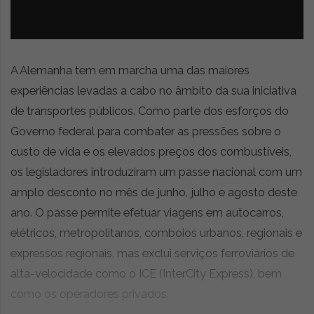
z
é
i
s
n
i
e
a
r
A Alemanha tem em marcha uma das maiores
t
experiências levadas a cabo no âmbito da sua iniciativa
i
g
de transportes públicos. Como parte dos esforços do
o
Governo federal para combater as pressões sobre o
s
custo de vida e os elevados preços dos combustíveis,
d
os legisladores introduziram um passe nacional com um
e
o
amplo desconto no mês de junho, julho e agosto deste
p
ano. O passe permite efetuar viagens em autocarros,
i
elétricos, metropolitanos, comboios urbanos, regionais e
n
i
expressos regionais, mas exclui serviços ferroviários de
ã
alta-velocidade como o ICE (InterCity Express), bem
o
como os operadores privados.
,
c