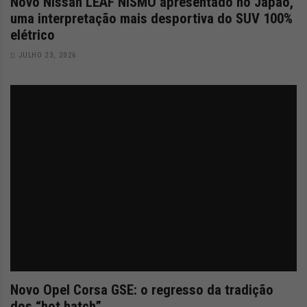
Novo Nissan LEAF NISMO apresentado no Japão,
uma interpretação mais desportiva do SUV 100%
elétrico
JULHO 23, 2026
Novo Opel Corsa GSE: o regresso da tradição
dos “hot hatch”