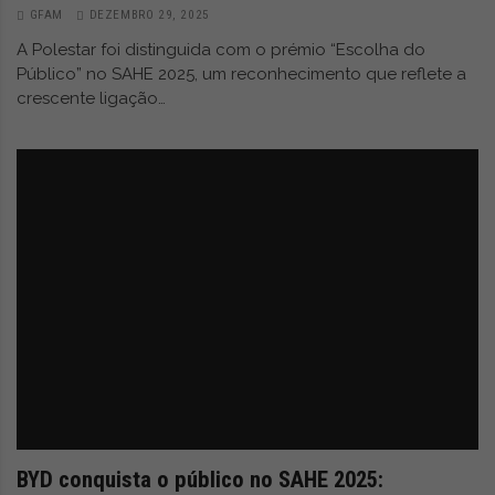
GFAM
DEZEMBRO 29, 2025
A Polestar foi distinguida com o prémio “Escolha do
Público” no SAHE 2025, um reconhecimento que reflete a
crescente ligação…
BYD conquista o público no SAHE 2025: