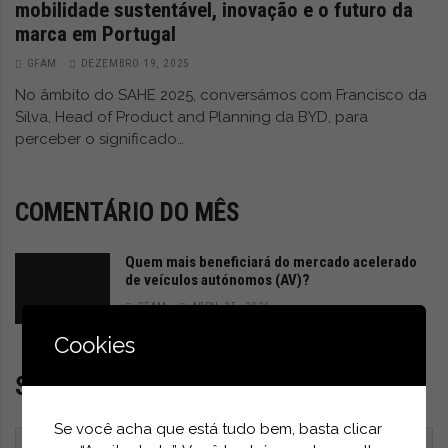
mobilidade sustentável, inovação e o futuro da
marca em Portugal
GFAM
DEZEMBRO 19, 2025
No âmbito do SAHE 2025, conversámos com Francisco da
Silva, Head of Product and Planning da BYD, para
perceber o significado…
COMENTÁRIO DO MÊS
Quem mais beneficiará do mercado acelerado
de veículos autónomos (AV)?
GFAM
ABRIL 25, 2026
Cookies
SUBSCREVER NEWSLETTER
Se você acha que está tudo bem, basta clicar