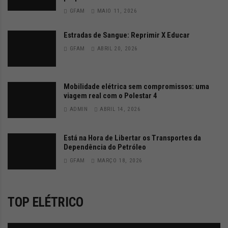
GFAM
MAIO 11, 2026
t
r
Estradas de Sangue: Reprimir X Educar
GFAM
ABRIL 20, 2026
e
i
Mobilidade elétrica sem compromissos: uma
a
viagem real com o Polestar 4
s
ADMIN
ABRIL 14, 2026
d
Está na Hora de Libertar os Transportes da
o
Dependência do Petróleo
GFAM
MARÇO 18, 2026
m
u
TOP ELÉTRICO
n
d