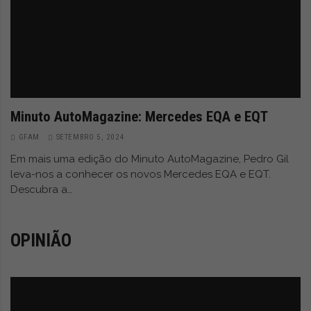
i
ã
o
,
c
Minuto AutoMagazine: Mercedes EQA e EQT
r
GFAM
SETEMBRO 5, 2024
ó
Em mais uma edição do Minuto AutoMagazine, Pedro Gil
leva-nos a conhecer os novos Mercedes EQA e EQT.
n
Descubra a…
i
c
OPINIÃO
a
s