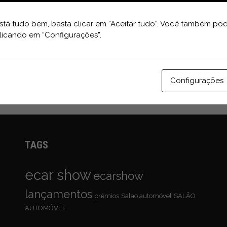
tá tudo bem, basta clicar em “Aceitar tudo”. Você também pod
licando em “Configurações”.
Configurações
TAGS
ecar show
ecarshow
lançamentos
prémios
Salao automóvel
SALÃO
AUTOMÓVEL