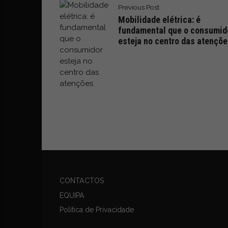
t
Previous Post
r
Mobilidade elétrica: é
e
fundamental que o consumid
i
esteja no centro das atençõ
a
s
d
o
m
u
n
d
o
d
a
m
CONTACTOS
o
b
EQUIPA
i
Política de Privacidade
l