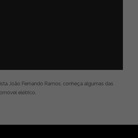
alista João Fernando Ramos, conheça algumas das
omóvel elétrico.