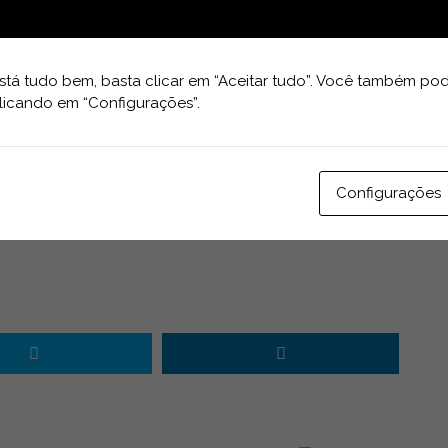
tá tudo bem, basta clicar em “Aceitar tudo”. Você também pod
licando em “Configurações”.
Configurações