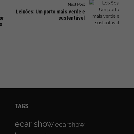
Next Post
Leixões: Um porto mais verde e
or
sustentável
es
TAGS
ecar show
ecarshow