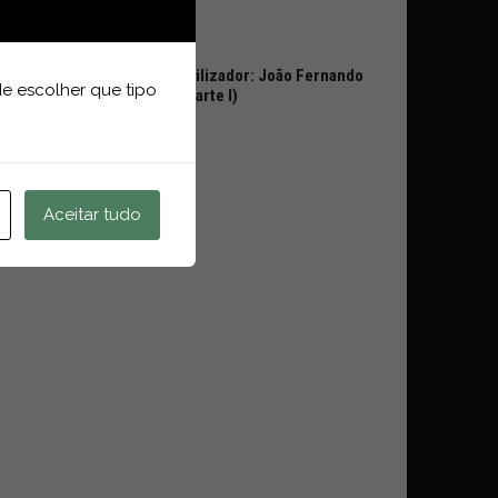
Voz ao Utilizador: João Fernando
e escolher que tipo
Ramos (Parte I)
Aceitar tudo