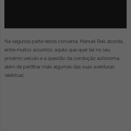
z
é
i
s
n
i
e
a
r
t
i
Na segunda parte desta conversa, Manuel Reis aborda,
g
entre muitos assuntos, aquilo que quer ter no seu
o
próximo veículo e a questão da condução autónoma,
s
d
além de partilhar mais algumas das suas aventuras
e
‘elétricas’.
o
p
i
n
i
ã
o
,
c