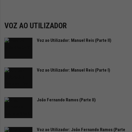
i
d
a
d
VOZ AO UTILIZADOR
e
s
u
Voz ao Utilizador: Manuel Reis (Parte II)
s
t
e
n
Voz ao Utilizador: Manuel Reis (Parte I)
t
á
v
e
l
João Fernando Ramos (Parte II)
Voz ao Utilizador: João Fernando Ramos (Parte