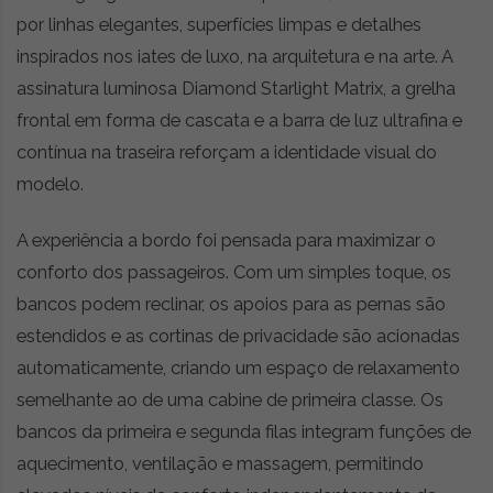
t
por linhas elegantes, superfícies limpas e detalhes
r
inspirados nos iates de luxo, na arquitetura e na arte. A
e
i
assinatura luminosa Diamond Starlight Matrix, a grelha
a
frontal em forma de cascata e a barra de luz ultrafina e
s
contínua na traseira reforçam a identidade visual do
d
o
modelo.
m
u
A experiência a bordo foi pensada para maximizar o
n
conforto dos passageiros. Com um simples toque, os
d
o
bancos podem reclinar, os apoios para as pernas são
d
estendidos e as cortinas de privacidade são acionadas
a
automaticamente, criando um espaço de relaxamento
m
o
semelhante ao de uma cabine de primeira classe. Os
b
bancos da primeira e segunda filas integram funções de
i
aquecimento, ventilação e massagem, permitindo
l