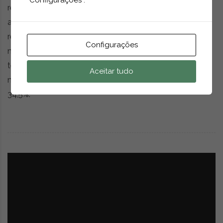
“Configurações”.
representaram 61,3% do total de novos registos de
automóveis na União Europeia em 2025, face aos 51,7%
registados em 2024. O ano passado ficou também
Configurações
marcado pelo facto de os modelos híbridos elétricos
terem ultrapassado os veículos a gasolina como a
Aceitar tudo
motorização com maior quota de mercado, atingindo
34,5%.