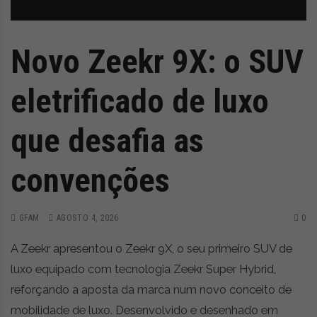
z
é
i
s
n
i
e
a
Novo Zeekr 9X: o SUV
r
t
eletrificado de luxo
i
g
o
que desafia as
s
d
convenções
e
o
p
GFAM
AGOSTO 4, 2026
0
i
n
A Zeekr apresentou o Zeekr 9X, o seu primeiro SUV de
i
ã
luxo equipado com tecnologia Zeekr Super Hybrid,
o
reforçando a aposta da marca num novo conceito de
,
mobilidade de luxo. Desenvolvido e desenhado em
c