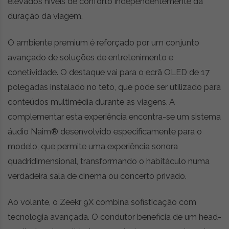
i
elevados níveis de conforto independentemente da
d
duração da viagem.
a
d
O ambiente premium é reforçado por um conjunto
e
s
avançado de soluções de entretenimento e
u
conetividade. O destaque vai para o ecrã OLED de 17
s
polegadas instalado no teto, que pode ser utilizado para
t
conteúdos multimédia durante as viagens. A
e
n
complementar esta experiência encontra-se um sistema
t
áudio Naim® desenvolvido especificamente para o
á
modelo, que permite uma experiência sonora
v
e
quadridimensional, transformando o habitáculo numa
l
verdadeira sala de cinema ou concerto privado.
Ao volante, o Zeekr 9X combina sofisticação com
tecnologia avançada. O condutor beneficia de um head-