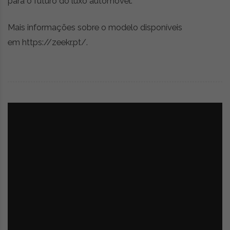
para o futuro do luxo automóvel.
Mais informações sobre o modelo disponíveis
em https://zeekr.pt/.