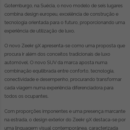
r
Gotemburgo, na Suécia, o novo modelo de seis lugares
ó
combina design europeu, excelência de construção e
n
tecnologia orientada para o futuro, proporcionando uma
i
c
experiência de utilização de luxo.
a
s
O novo Zeekr 9X apresenta-se como uma proposta que
,
procura ir além dos conceitos tradicionais de luxo
n
o
automóvel. O novo SUV da marca aposta numa
v
combinação equilibrada entre conforto, tecnologia,
i
conectividade e desempenho, procurando transformar
d
cada viagem numa experiência diferenciadora para
a
d
todos os ocupantes.
e
s
Com proporções imponentes e uma presença marcante
e
na estrada, o design exterior do Zeekr 9X destaca-se por
e
s
uma linguagem visual contemporânea, caracterizada