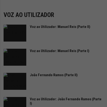
i
d
a
VOZ AO UTILIZADOR
d
e
s
Voz ao Utilizador: Manuel Reis (Parte II)
u
s
t
e
Voz ao Utilizador: Manuel Reis (Parte I)
n
t
á
v
e
João Fernando Ramos (Parte II)
l
Voz ao Utilizador: João Fernando Ramos (Parte
I)