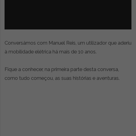
z
é
i
s
n
i
e
a
r
t
i
Conversámos com Manuel Reis, um utilizador que aderiu
g
à mobilidade elétrica há mais de 10 anos.
o
s
d
Fique a conhecer, na primeira parte desta conversa,
e
como tudo começou, as suas histórias e aventuras.
o
p
i
n
i
ã
o
,
c