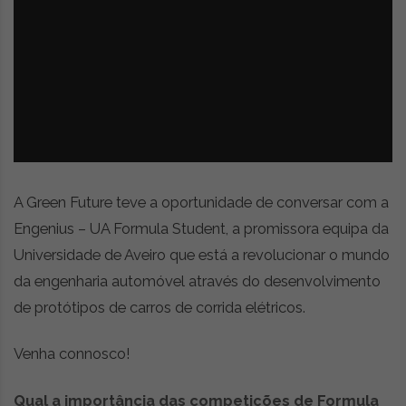
z
é
i
s
n
i
e
a
r
t
i
g
o
s
A Green Future teve a oportunidade de conversar com a
d
e
Engenius – UA Formula Student, a promissora equipa da
o
Universidade de Aveiro que está a revolucionar o mundo
p
da engenharia automóvel através do desenvolvimento
i
n
de protótipos de carros de corrida elétricos.
i
ã
Venha connosco!
o
,
Qual a importância das competições de Formula
c