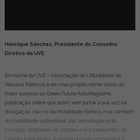
z
é
i
s
n
i
e
a
r
t
i
Henrique Sánchez, Presidente do Conselho
g
Diretivo da UVE
o
s
d
Em nome da UVE – Associação de Utilizadores de
e
o
Veículos Elétricos e em meu próprio nome votos do
p
maior sucesso ao Green Future AutoMagazine,
i
publicação online que assim vem juntar a sua voz na
n
i
divulgação, não só da Mobilidade Elétrica, mas também
ã
da mobilidade sustentável, das tecnologias e da
o
inovação dedicadas às cidades e aos transportes, às
,
c
cidades inteligentes, à defesa do meio ambiente e à