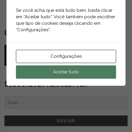
t
r
Se você acha que está tudo bem, basta clicar
e
em “Aceitar tudo”. Você também pode escolher
i
que tipo de cookies deseja clicando em
a
“Configurações”.
COMENTÁRIO DO MÊS
s
d
Quem mais beneficiará do mercado acelerado
o
de veículos autónomos (AV)?
m
Configurações
u
GFAM
ABRIL 25, 2026
n
Aceitar tudo
d
o
SUBSCREVER NEWSLETTER
d
a
m
o
b
i
l