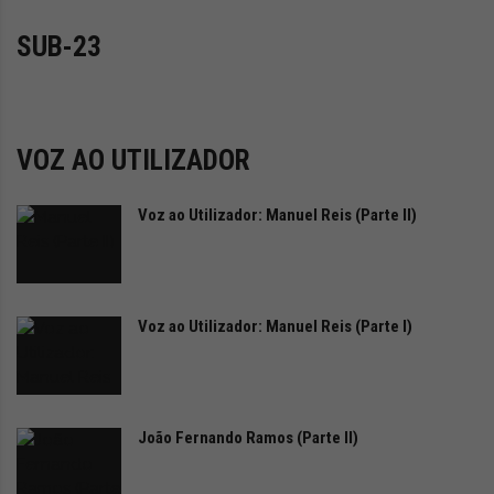
i
d
SUB-23
a
d
e
s
u
VOZ AO UTILIZADOR
s
t
Voz ao Utilizador: Manuel Reis (Parte II)
e
n
t
á
v
Voz ao Utilizador: Manuel Reis (Parte I)
e
l
João Fernando Ramos (Parte II)