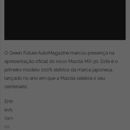
z
é
i
s
n
i
e
a
r
t
i
g
o
O Green Future AutoMagazine marcou presença na
s
apresentação oficial do novo Mazda MX-30. Este é o
d
primeiro modelo 100% elétrico da marca japonesa,
e
o
lançado no ano em que a Mazda celebra o seu
p
centenário.
i
n
Entr
i
ã
evis
o
tám
,
os
c