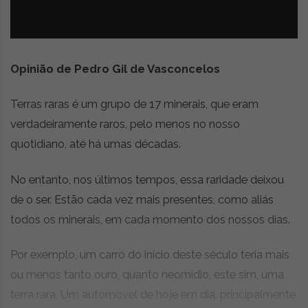
z
é
i
s
n
i
e
a
r
Opinião de Pedro Gil de Vasconcelos
t
i
Terras raras é um grupo de 17 minerais, que eram
g
o
verdadeiramente raros, pelo menos no nosso
s
quotidiano, até há umas décadas.
d
e
No entanto, nos últimos tempos, essa raridade deixou
o
p
de o ser. Estão cada vez mais presentes, como aliás
i
todos os minerais, em cada momento dos nossos dias.
n
i
Por exemplo, um carro do início deste século teria mais
ã
o
ou menos tanto ouro, quanto neomídio, este sim, uma
,
terra rara. Um automóvel de hoje em dia, principalmente
c