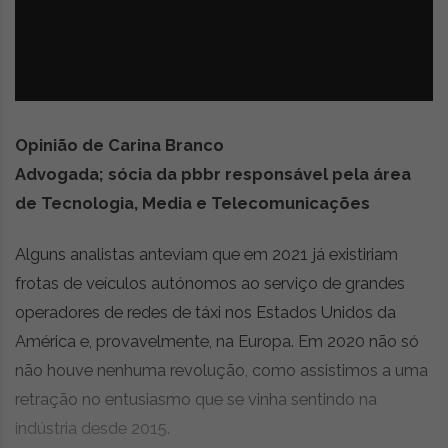
z
é
i
s
n
i
e
a
r
t
i
Opinião de Carina Branco
g
Advogada; sócia da pbbr responsável pela área
o
s
de Tecnologia, Media e Telecomunicações
d
e
Alguns analistas anteviam que em 2021 já existiriam
o
frotas de veículos autónomos ao serviço de grandes
p
i
operadores de redes de táxi nos Estados Unidos da
n
América e, provavelmente, na Europa. Em 2020 não só
i
não houve nenhuma revolução, como assistimos a uma
ã
o
retração no entusiasmo que se vinha sentindo na
,
indústria desde 2015.
c