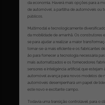
da economia. Haverá mais opções para a mob
r
ó
de automóvel, a partilha de automóveis ou 
n
públicos.
i
c
Multimodal e tecnologicamente diversificado 
a
s
da mobilidade de amanhã. Os construtores e
,
se para ajudar a realizar a maior transforma
n
tornar-se-á mais eficiente e os fabricantes 
o
ão para fornecer a tecnologia necessária pa
v
i
mais automatizados e os fornecedores fabri
d
sensores e inteligência artificial que estejam 
a
automóvel avança para novos modelos de ne
d
e
automóveis desempenhará um papel de lide
s
este novo e excitante campo.
e
e
Todavia uma transição controlável, para o c
s