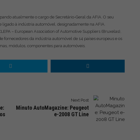
pando atualmente o cargo de Secretário-Geral da AFIA. O seu
re ligado à indústria automóvel, designadamente na AFIA.
CLEPA – European Association of Automotive Suppliers (Bruxelas),
de fornecedores da indústria automóvel de 14 países europeus e os
temas, módulos, componentes para automóveis.
Next Post
e:
Minuto AutoMagazine: Peugeot
ios
e-2008 GT Line