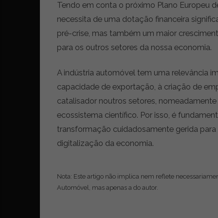
i
Tendo em conta o próximo Plano Europeu de
d
necessita de uma dotação financeira signific
a
d
pré-crise, mas também um maior cresciment
e
para os outros setores da nossa economia.
s
u
A indústria automóvel tem uma relevância i
s
t
capacidade de exportação, à criação de empr
e
catalisador noutros setores, nomeadamente
n
ecossistema científico. Por isso, é fundame
t
transformação cuidadosamente gerida para 
á
v
digitalização da economia.
e
l
Nota: Este artigo não implica nem reflete necessariamen
Automóvel, mas apenas a do autor.