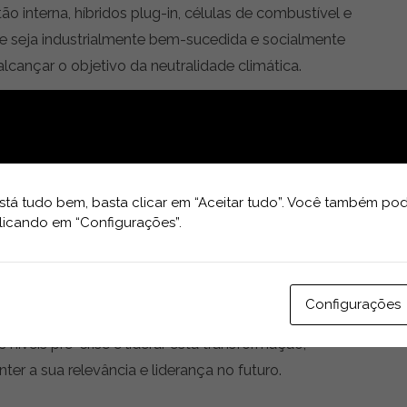
 interna, híbridos plug-in, células de combustível e
ue seja industrialmente bem-sucedida e socialmente
alcançar o objetivo da neutralidade climática.
óveis estão comprometidos com as metas de Paris
áticas, e pretendem cumpri-las fazendo uso de todo o
ções.
tá tudo bem, basta clicar em “Aceitar tudo”. Você também pod
nto crucial com o processo de reindustrialização,
licando em “Configurações”.
ação e digitalização que surgem para fazer face à
contexto do forte impacto económico e industrial da
ecer novos objetivos, a curto prazo, de recuperação
Configurações
 é necessário um trabalho conjunto e o compromisso
níveis pré-crise e liderar esta transformação,
er a sua relevância e liderança no futuro.