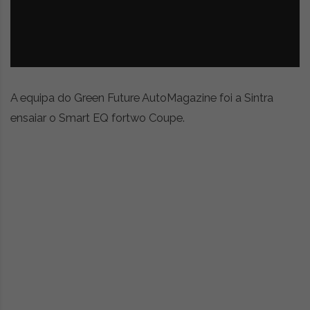
z
é
i
s
n
i
e
a
r
t
i
A equipa do Green Future AutoMagazine foi a Sintra
g
ensaiar o Smart EQ fortwo Coupe.
o
s
d
e
o
p
i
n
i
ã
o
,
c