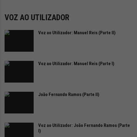
i
d
a
VOZ AO UTILIZADOR
d
e
Voz ao Utilizador: Manuel Reis (Parte II)
s
u
s
t
e
Voz ao Utilizador: Manuel Reis (Parte I)
n
t
á
v
e
João Fernando Ramos (Parte II)
l
Voz ao Utilizador: João Fernando Ramos (Parte
I)