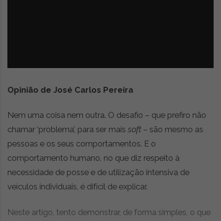
z
é
i
s
n
i
e
a
r
t
i
g
o
Opinião de José Carlos Pereira
s
d
Nem uma coisa nem outra. O desafio – que prefiro não
e
chamar ‘problema’, para ser mais
soft
– são mesmo as
o
p
pessoas e os seus comportamentos. E o
i
comportamento humano, no que diz respeito à
n
necessidade de posse e de utilização intensiva de
i
ã
veículos individuais, é difícil de explicar.
o
,
Neste artigo, tento demonstrar, de forma simples, o que
c