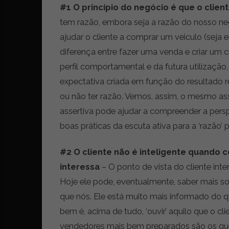
t
#1 O princípio do negócio é que o clie
r
tem razão, embora seja a razão do nosso neg
e
ajudar o cliente a comprar um veiculo (seja
i
a
diferença entre fazer uma venda e criar um cl
s
perfil comportamental e da futura utilizaçã
d
expectativa criada em função do resultado r
o
m
ou não ter razão. Vemos, assim, o mesmo as
u
assertiva pode ajudar a compreender a persp
n
boas práticas da escuta ativa para a ‘razão’ 
d
o
d
#2 O cliente não é inteligente quando 
a
interessa
– O ponto de vista do cliente in
m
Hoje ele pode, eventualmente, saber mais s
o
b
que nós. Ele está muito mais informado do q
i
bem é, acima de tudo, ‘ouvir’ aquilo que o cl
l
vendedores mais bem preparados são os qu