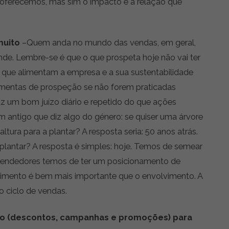
 oferecemos, mas sim o impacto e a relação que
muito
–Quem anda no mundo das vendas, em geral,
ande. Lembre-se é que o que prospeta hoje não vai ter
 que alimentam a empresa e a sua sustentabilidade
ramentas de prospeção se não forem praticadas
az um bom juízo diário e repetido do que ações
 antigo que diz algo do género: se quiser uma árvore
ltura para a plantar? A resposta seria: 50 anos atrás.
lantar? A resposta é simples: hoje. Temos de semear
 vendedores temos de ter um posicionamento de
timento é bem mais importante que o envolvimento. A
o ciclo de vendas.
o (descontos, campanhas e promoções) para