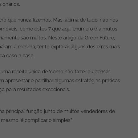
ionários.
o que nunca fizemos. Mas, acima de tudo, não nos
omóveis, como estes 7 que aqui enumero (há mutos
riamente são muitos. Neste artigo da Green Future,
aram á mesma, tento explorar alguns dos erros mais
ca caso a caso.
 uma receita única de ‘como não fazer ou pensar’
m apresentar e partilhar algumas estratégias práticas
ça para resultados excecionais.
ha principal função junto de muitos vendedores de
l, mesmo, é complicar o simples”