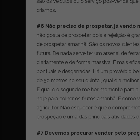
são os veículos ou o serviço pós-venda que
criamos.
#6 Não preciso de prospetar, já vendo 
não gosta de prospetar, pois a rejeição é gr
de prospetar amanhã! São os novos clientes
futura. De nada serve ter um arsenal de fer
diariamente e de forma massiva. É mais efic
pontuais e desgarradas. Há um provérbio bem
de 50 metros no seu quintal, qual é a melhor a
E qual é o segundo melhor momento para a p
hoje para colher os frutos amanhã. E como
agricultor. Não esquecer é que o comprome
prospeção é uma das principais atividades d
#7 Devemos procurar vender pelo preç