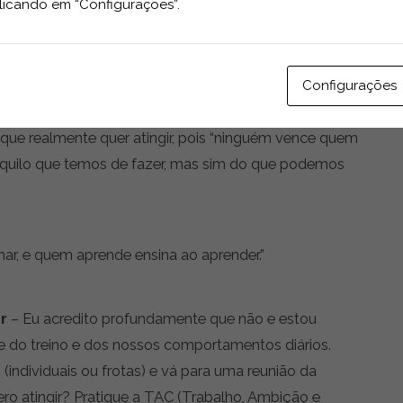
licando em “Configurações”.
uitos ‘nãos’, pois só desse modo aprende e é
ão nunca é pessoal: diz respeito ao que estamos a
az parte do processo de venda. A questão não é
idar com situações de rejeição (elas são sempre
Configurações
 mais importante; é o que fazemos pela pessoa e
que realmente quer atingir, pois “ninguém vence quem
aquilo que temos de fazer, mas sim do que podemos
ar, e quem aprende ensina ao aprender.”
r
– Eu acredito profundamente que não e estou
e do treino e dos nossos comportamentos diários.
 (individuais ou frotas) e vá para uma reunião da
ro atingir? Pratique a TAC (Trabalho, Ambição e