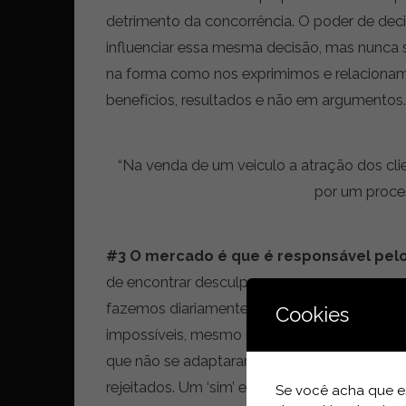
i
d
detrimento da concorrência. O poder de dec
a
influenciar essa mesma decisão, mas nunca s
d
na forma como nos exprimimos e relaciona
e
benefícios, resultados e não em argumentos.
s
u
s
t
“Na venda de um veiculo a atração dos cli
e
por um proces
n
t
á
#3 O mercado é que é responsável pel
v
e
de encontrar desculpas para os seus maus 
l
fazemos diariamente do que do enquadram
Cookies
impossíveis, mesmo num contexto difícil co
que não se adaptaram à realidade atual. Ven
rejeitados. Um ‘sim’ em vendas é um somató
Se você acha que es