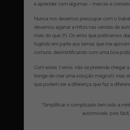
e aprender com algumas – marcas e concess
r
ó
n
Nunca nos devemos preocupar com o trabalh
i
devemos agarrar a mitos nas vendas de aut
c
mais do que 7!). Os erros que praticamos dia
a
s
fugindo em parte aos temas que me aproxim
,
comuns, desmistificando com uma boa práti
n
o
Com estes 7 erros, não se pretende chegar a
v
i
(longe de criar uma solução mágica!), mas si
d
que podem ser a diferença que faz a diferen
a
d
e
“Simplificar o complicado tem sido a min
s
automóveis, pois fáci
e
e
s