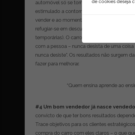
de cookies deseja c
automóvel só se torna craque quando ouve m
estimulado a contornar objeções. E a rejeiç
vender e ao momento. Ou seja, ouvir ‘não’ f
refugiar-se em desculpas, e sim aprender a l
temporárias). O carro que vendemos não é o
com a pessoa – nunca desista de uma coisa 
nunca desiste”. Os resultados não surgem d
fazer para melhorar.
“Quem ensina aprende ao ensin
#4 Um bom vendedor já nasce vendedo
convicto de que ter bons resultados depend
Trace objetivos para os clientes estratégicos
compra do carro com eles claros – o que que