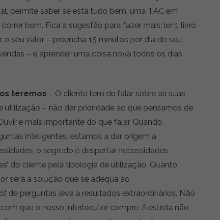
al, permite saber se está tudo bem, uma TAC em
correr bem. Fica a sugestão para fazer mais: ler 1 livro
 o seu valor – preencha 15 minutos por dia do seu
vendas – e aprender uma coisa nova todos os dias
dos teremos
– O cliente tem de falar sobre as suas
utilização – não dar prioridade ao que pensamos de
Ouvir é mais importante do que falar. Quando
ntas inteligentes, estamos a dar origem a
essidades, o segredo é despertar necessidades
ores’ do cliente pela tipologia de utilização. Quanto
hor será a solução que se adequa ao
pt
de perguntas leva a resultados extraordinários. Não
com que o nosso interlocutor compre. A estrela não