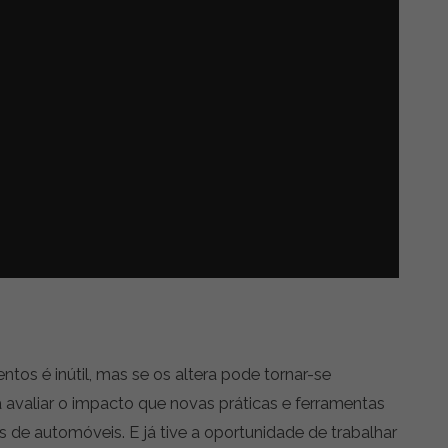
s é inútil, mas se os altera pode tornar-se
 avaliar o impacto que novas práticas e ferramentas
de automóveis. E já tive a oportunidade de trabalhar