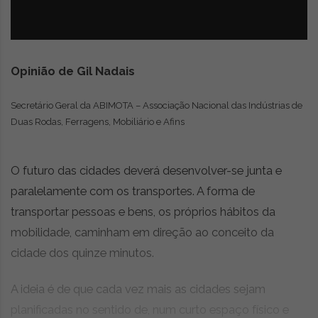
z
é
i
s
n
i
e
a
r
Opinião de Gil Nadais
t
i
Secretário Geral da ABIMOTA – Associação Nacional das Indústrias de
g
Duas Rodas, Ferragens, Mobiliário e Afins
o
s
d
O futuro das cidades deverá desenvolver-se junta e
e
o
paralelamente com os transportes. A forma de
p
transportar pessoas e bens, os próprios hábitos da
i
mobilidade, caminham em direção ao conceito da
n
i
cidade dos quinze minutos.
ã
o
A ideia é de que cada vez mais as cidades sejam
,
planificadas no sentido de, num curto espaço físico e
c