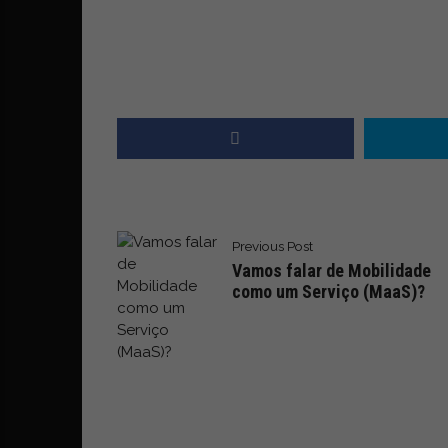
t
r
e
i
a
s
d
o
m
u
n
Previous Post
d
Vamos falar de Mobilidade
o
como um Serviço (MaaS)?
d
a
m
o
b
i
l