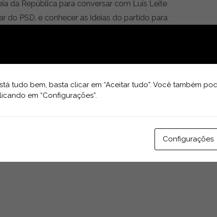
ia da República para conversar com Luís Leite
 do PSD, e conhecer as ideias do partido para
tá tudo bem, basta clicar em “Aceitar tudo”. Você também pod
licando em “Configurações”.
Configurações