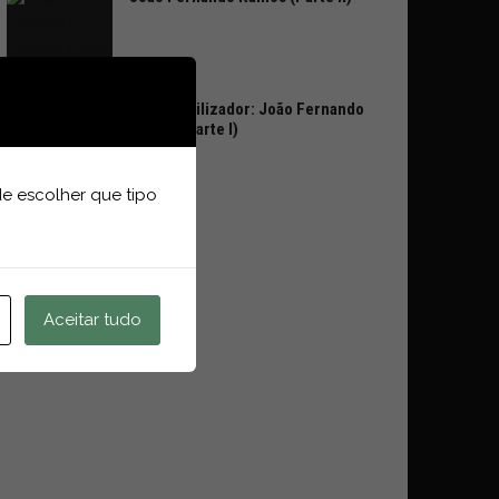
Voz ao Utilizador: João Fernando
Ramos (Parte I)
e escolher que tipo
Aceitar tudo