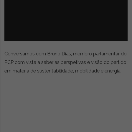
z
é
i
s
n
i
e
a
r
t
i
g
o
Conversamos com Bruno Dias, membro parlamentar do
s
PCP com vista a saber as perspetivas e visão do partido
d
em matéria de sustentabilidade, mobilidade e energia.
e
o
p
i
n
i
ã
o
,
c