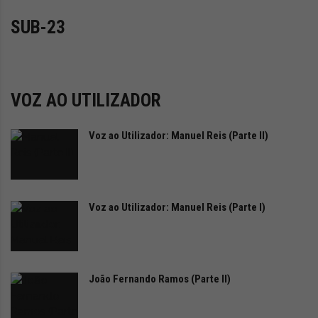
i
d
SUB-23
a
d
e
s
u
VOZ AO UTILIZADOR
s
t
Voz ao Utilizador: Manuel Reis (Parte II)
e
n
t
á
v
Voz ao Utilizador: Manuel Reis (Parte I)
e
l
João Fernando Ramos (Parte II)