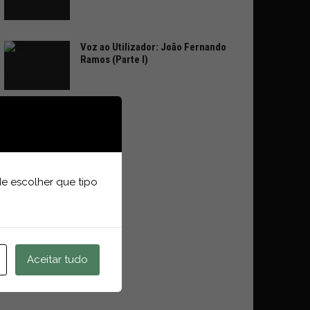
Voz ao Utilizador: João Fernando
Ramos (Parte I)
e escolher que tipo
Aceitar tudo