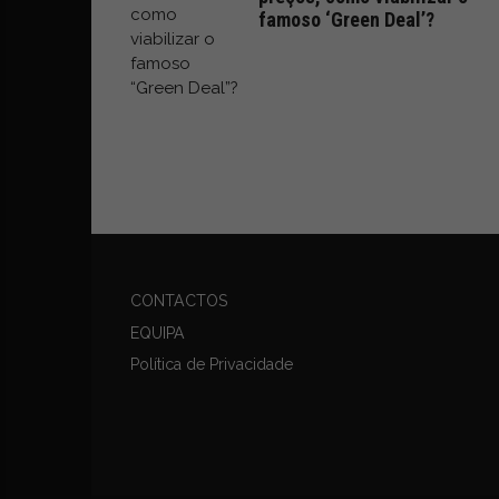
i
famoso ‘Green Deal’?
d
a
d
e
s
u
s
t
e
n
t
á
CONTACTOS
v
EQUIPA
e
Política de Privacidade
l