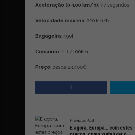
t
Aceleração (0-100 km/h)
: 7,7 segundos
r
e
Velocidade máxima
: 220 km/h
i
a
s
Bagageira
: 490l
d
o
Consumo:
1.1l /100km
m
u
Preço
: desde 23.400€
n
d
o
d
a
m
o
b
Previous Post
i
E agora, Europa… com estes
l
preços, como viabilizar o