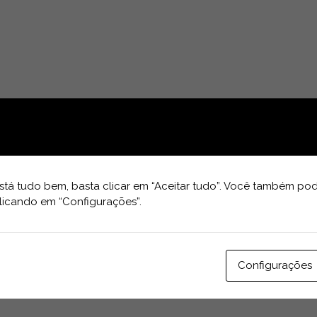
tá tudo bem, basta clicar em “Aceitar tudo”. Você também pod
licando em “Configurações”.
Configurações
m