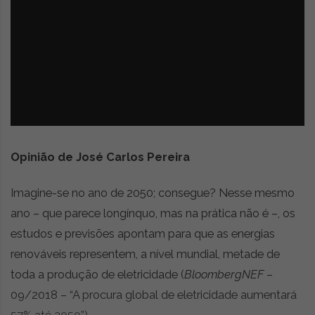
z
é
i
s
n
i
e
a
r
t
i
g
o
s
Opinião de José Carlos Pereira
d
e
o
Imagine-se no ano de 2050; consegue? Nesse mesmo
p
ano – que parece longínquo, mas na prática não é –, os
i
estudos e previsões apontam para que as energias
n
i
renováveis representem, a nível mundial, metade de
ã
toda a produção de eletricidade (
BloombergNEF
–
o
09/2018 – “A procura global de eletricidade aumentará
,
c