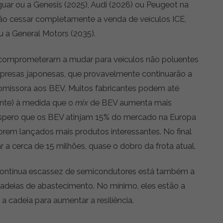
guar ou a Genesis (2025), Audi (2026) ou Peugeot na
ão cessar completamente a venda de veículos ICE,
 a General Motors (2035).
e comprometeram a mudar para veículos não poluentes
presas japonesas, que provavelmente continuarão a
missora aos BEV. Muitos fabricantes podem até
ente) à medida que o
mix
de BEV aumenta mais
spero que os BEV atinjam 15% do mercado na Europa
orem lançados mais produtos interessantes. No final
 a cerca de 15 milhões, quase o dobro da frota atual.
contínua escassez de semicondutores está também a
cadeias de abastecimento. No mínimo, eles estão a
a cadeia para aumentar a resiliência.