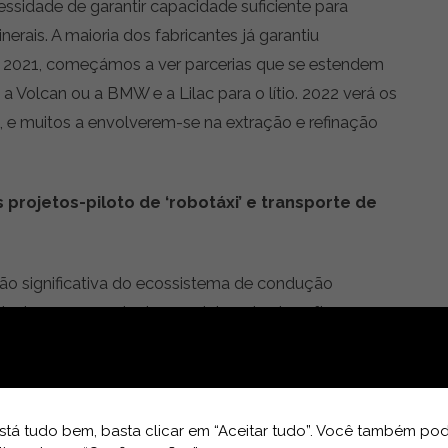
ecessidade de garantir capacidade suficiente para
erais. A maioria dos fabricantes já garantiu
m 2021, começámos a ver parcerias que se estendem
a Volcan ou a BMW e a Lilac para o lítio. 2022 verá os
, e muitos a envolverem-se na extração e refinação
rojetos-piloto de ‘robotáxi’ e transporte de
o significativa do ecossistema de condução
incipais empresas de desenvolvimento de software
15 mil milhões de dólares para as oito maiores, para
a de 100 mil milhões. Da mesma forma, oito
startups
ecial Purpose Acquisiton Company
, empresas
investimento], arrecadando mais de 2 mil milhões de
tá tudo bem, basta clicar em “Aceitar tudo”. Você também pod