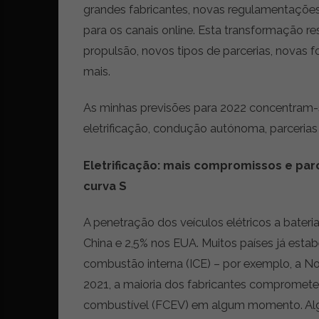
grandes fabricantes, novas regulamentaçõe
r
ó
para os canais online. Esta transformação 
n
propulsão, novos tipos de parcerias, novas 
i
mais.
c
a
s
As minhas previsões para 2022 concentram-
,
eletrificação, condução autónoma, parcerias 
n
o
Eletrificação: mais compromissos e pa
v
i
curva S
d
a
A penetração dos veículos elétricos a bater
d
China e 2,5% nos EUA. Muitos países já esta
e
s
combustão interna (ICE) – por exemplo, a 
e
2021, a maioria dos fabricantes compromet
e
combustível (FCEV) em algum momento. Alg
s