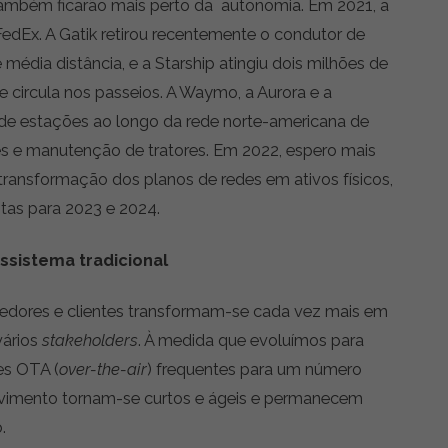
também ficarão mais perto da autonomia. Em 2021, a
edEx. A Gatik retirou recentemente o condutor de
média distância, e a Starship atingiu dois milhões de
circula nos passeios. A Waymo, a Aurora e a
de estações ao longo da rede norte-americana de
s e manutenção de tratores. Em 2022, espero mais
ansformação dos planos de redes em ativos físicos,
tas para 2023 e 2024.
sistema tradicional
edores e clientes transformam-se cada vez mais em
vários
stakeholders
. À medida que evoluímos para
es OTA (
over-the-air
) frequentes para um número
olvimento tornam-se curtos e ágeis e permanecem
.