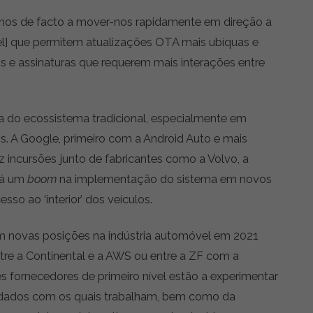
amos de facto a mover-nos rapidamente em direção a
el] que permitem atualizações OTA mais ubíquas e
s e assinaturas que requerem mais interações entre
 do ecossistema tradicional, especialmente em
. A Google, primeiro com a Android Auto e mais
 incursões junto de fabricantes como a Volvo, a
rá um
boom
na implementação do sistema em novos
o ao ‘interior’ dos veículos.
m novas posições na indústria automóvel em 2021
tre a Continental e a AWS ou entre a ZF com a
es fornecedores de primeiro nível estão a experimentar
dados com os quais trabalham, bem como da