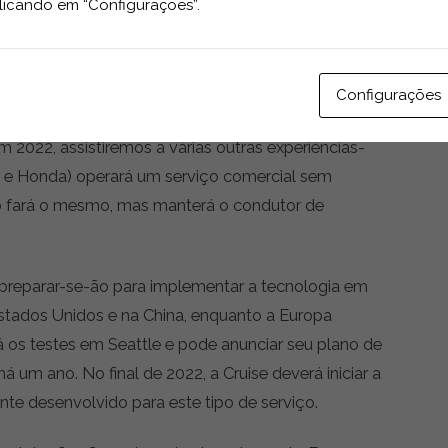
licando em “Configurações”.
 têm agora bastante capacidade para recrutar, para
as de tecnologia de menor dimensão. No geral, isto
ma aceleração na implementação tecnológica.
Configurações
botáxi sem condutor, abertos ao público, em Phoenix
 2022, assistiremos a várias outras experiências-
rs e Honda) operará um serviço comercial sem
o fará o mesmo, mas manterá o condutor de
preparar-se-ão para implementar a tecnologia em
stados Unidos e na China, enquanto a Europa
 os testes em Seattle e pode anunciar seu plano de
um ano. No final de 2022, a Cruise deverá iniciar a
nte desenvolvido para este tipo de serviço.