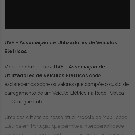
z
é
i
s
n
i
e
a
r
t
i
UVE – Associação de Utilizadores de Veículos
g
Elétricos
o
s
Vídeo produzido pela
UVE – Associação de
d
e
Utilizadores de Veículos Elétricos
onde
o
esclarecemos sobre os valores que compõe o custo de
p
carregamento de um Veículo Elétrico na Rede Pública
i
n
de Carregamento.
i
ã
Uma das criticas ao nosso atual modelo da Mobilidade
o
Elétrica em Portugal, que permite a interoperabilidade
,
c
no acesso, é a complexidade do sistema e as “
taxas e