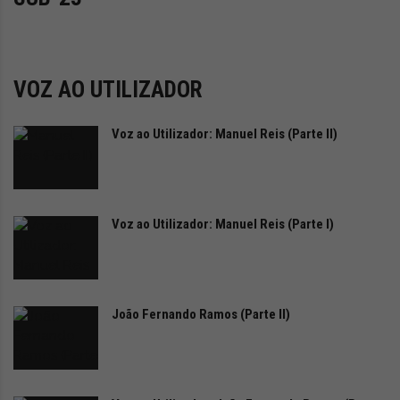
i
d
a
d
e
VOZ AO UTILIZADOR
s
u
Voz ao Utilizador: Manuel Reis (Parte II)
s
Contactos
t
e-mail:
geral@uve.pt
e
215 99 99 50 / 910 910 901
n
t
(dias úteis das 10:00 às 18:00)
Voz ao Utilizador: Manuel Reis (Parte I)
á
v
e
l
João Fernando Ramos (Parte II)