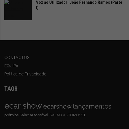
Voz ao Utilizador: João Fernando Ramos (Parte
Design:
14″ rodas urbanas, 2 lugares
I)
APP NiU
: acesso à localização da
scooter
em tempo
real, diagnósticos, atualizações e sistema antirroubo que
enviará um alerta sempre que existirem movimentos
indesejados no seu veículo
CONTACTOS
Preço:
a partir de 3699.00 €
EQUIPA
Política de Privacidade
TAGS
ecar show
ecarshow
lançamentos
prémios
Salao automóvel
SALÃO AUTOMÓVEL