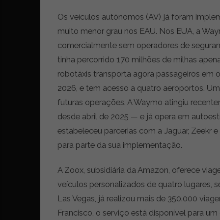
t
r
Os veículos autónomos (AV) já foram imple
e
muito menor grau nos EAU. Nos EUA, a Waymo 
i
comercialmente sem operadores de seguran
a
s
tinha percorrido 170 milhões de milhas apen
d
robotáxis transporta agora passageiros em o
o
2026, e tem acesso a quatro aeroportos. Uma
m
u
futuras operações. A Waymo atingiu recent
n
desde abril de 2025 — e já opera em autoes
d
estabeleceu parcerias com a Jaguar, Zeekr e
o
para parte da sua implementação.
d
a
m
A Zoox, subsidiária da Amazon, oferece via
o
veículos personalizados de quatro lugares,
b
Las Vegas, já realizou mais de 350.000 viag
i
l
Francisco, o serviço está disponível para um