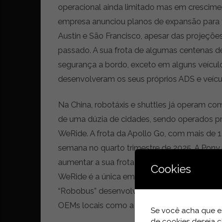
i
operacional ainda limitado mas em crescimen
d
empresa anunciou planos de expansão para v
a
d
Austin e São Francisco, apesar das projeçõ
e
passado. A sua frota de algumas centenas 
s
segurança a bordo, exceto em alguns veícul
u
s
desenvolveram os seus próprios ADS e veícu
t
e
Na China, robotáxis e shuttles já operam 
n
de uma dúzia de cidades, sendo operados pri
t
á
WeRide. A frota da Apollo Go, com mais de 1
v
semana no quarto trimestre de 2025. A Pony.
e
aumentar a sua frota de 1.000 para 3.000 ve
l
Cookies
WeRide é a única empresa que opera tanto r
“Robobus” desenvolvido com a Yutong. Por ou
OEMs locais como a Geely ou por joint ventu
Se você acha que es
de cookies deseja c