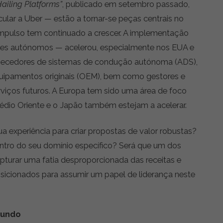
ailing Platforms”
, publicado em setembro passado,
ular a Uber — estão a tornar-se peças centrais no
impulso tem continuado a crescer. A implementação
tles autónomos — acelerou, especialmente nos EUA e
ornecedores de sistemas de condução autónoma (ADS),
equipamentos originais (OEM), bem como gestores e
rviços futuros. A Europa tem sido uma área de foco
édio Oriente e o Japão também estejam a acelerar.
a experiência para criar propostas de valor robustas?
ntro do seu domínio específico? Será que um dos
 capturar uma fatia desproporcionada das receitas e
osicionados para assumir um papel de liderança neste
mundo