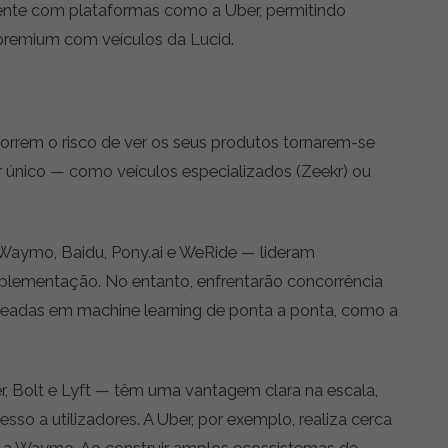
nte com plataformas como a Uber, permitindo
s premium com veículos da Lucid.
orrem o risco de ver os seus produtos tornarem-se
 único — como veículos especializados (Zeekr) ou
Waymo, Baidu, Pony.ai e WeRide — lideram
plementação. No entanto, enfrentarão concorrência
eadas em machine learning de ponta a ponta, como a
er, Bolt e Lyft — têm uma vantagem clara na escala,
so a utilizadores. A Uber, por exemplo, realiza cerca