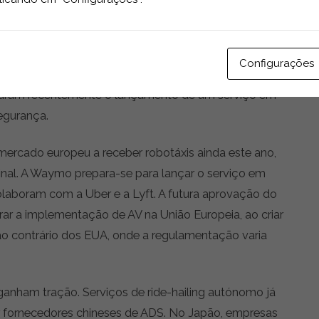
agora limitadas a projetos piloto, sobretudo com
os — especialmente nos últimos 12 meses — houve
pa tornou-se claramente um novo campo de batalha,
Configurações
ça até agora. O ride-hailing autónomo está a chegar:
nciaram recentemente o lançamento de um serviço em
egurança.
mercado europeu a receber robotáxis ainda este ano,
nal. A Waymo prepara-se para lançar o serviço em
laboram com a Uber e a Lyft. A futura aprovação do
r a implementação de AV na União Europeia, ao criar
 contrário dos EUA, onde a regulamentação varia
ganham tração. Serviços de ride-hailing autónomo já
r fornecedores chineses de ADS. No Japão, empresas