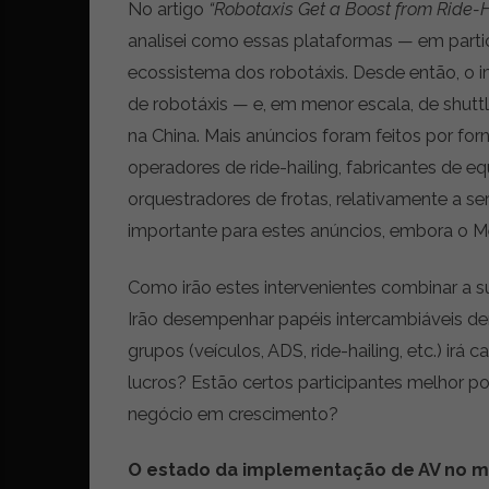
No artigo
“Robotaxis Get a Boost from Ride-H
r
analisei como essas plataformas — em partic
ó
n
ecossistema dos robotáxis. Desde então, o 
i
de robotáxis — e, em menor escala, de shut
c
na China. Mais anúncios foram feitos por f
a
s
operadores de ride-hailing, fabricantes de 
,
orquestradores de frotas, relativamente a se
n
importante para estes anúncios, embora o M
o
v
i
Como irão estes intervenientes combinar a su
d
Irão desempenhar papéis intercambiáveis de
a
grupos (veículos, ADS, ride-hailing, etc.) irá
d
e
lucros? Estão certos participantes melhor p
s
negócio em crescimento?
e
e
O estado da implementação de AV no 
s