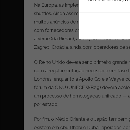
Na Europa, as implementações têm sido até 
shuttles. Ainda assim, nos últimos dois an
muitos anúncios de novas parcerias. A Euro
com fornecedores chineses de ADS na lideran
a Verne (da Rimac), a Pony.ai e a Uber anu
Zagreb, Croácia, ainda com operadores de s
O Reino Unido deverá ser o primeiro grande 
com a regulamentação necessária em fase fi
Londres, enquanto a Apollo Go e a Wayve co
fórum da ONU (UNECE WP.29) deverá acelera
um processo de homologação unificado — ao
por estado.
Por fim, o Médio Oriente e o Japão também 
existem em Abu Dhabi e Dubai, apoiados po