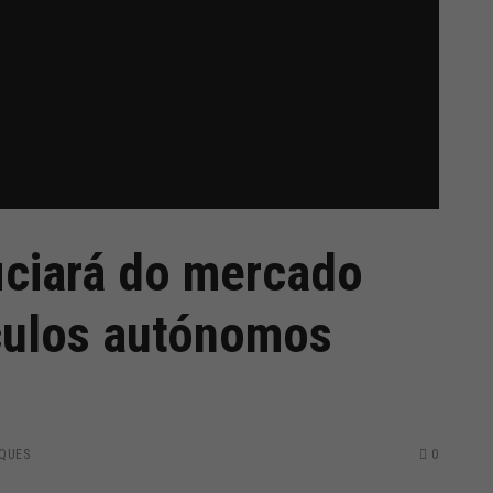
ciará do mercado
culos autónomos
QUES
0