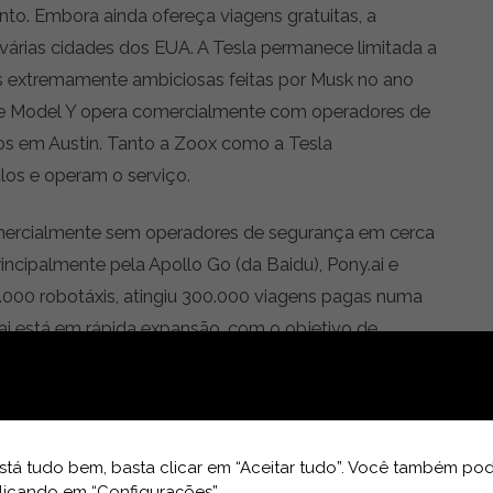
to. Embora ainda ofereça viagens gratuitas, a
árias cidades dos EUA. A Tesla permanece limitada a
es extremamente ambiciosas feitas por Musk no ano
de Model Y opera comercialmente com operadores de
os em Austin. Tanto a Zoox como a Tesla
los e operam o serviço.
comercialmente sem operadores de segurança em cerca
ncipalmente pela Apollo Go (da Baidu), Pony.ai e
.000 robotáxis, atingiu 300.000 viagens pagas numa
ai está em rápida expansão, com o objetivo de
ículos em 2026. Com mais de 1.000 veículos, a
obotáxis como shuttles autónomos, incluindo o
tro lado, todos os robotáxis são fornecidos por
res estrangeiras.
tá tudo bem, basta clicar em “Aceitar tudo”. Você também pod
licando em “Configurações”.