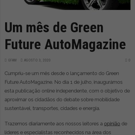
z
é
i
s
n
i
e
a
Um mês de Green
r
t
Future AutoMagazine
i
g
o
s
GFAM
AGOSTO 3, 2020
0
d
Cumpriu-se um mês desde o lançamento do Green
e
o
Future AutoMagazine. No dia 1 de julho, inaugurámos
p
esta publicação online independente, com o objetivo de
i
aproximar os cidadãos do debate sobre mobilidade
n
i
sustentável, transportes, cidades e energia.
ã
o
Trazemos diariamente aos nossos leitores a
opinião
de
,
líderes e especialistas reconhecidos na área dos
c