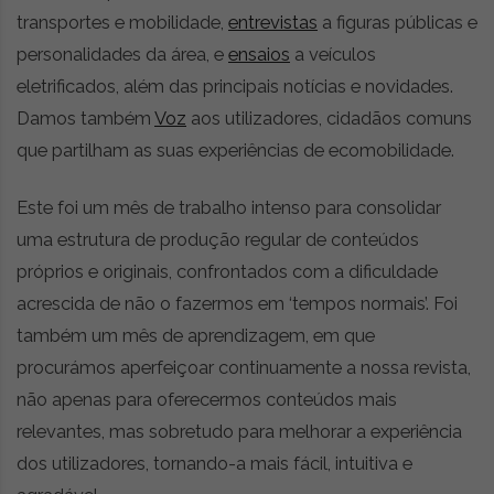
r
transportes e mobilidade,
entrevistas
a figuras públicas e
ó
personalidades da área, e
ensaios
a veículos
n
eletrificados, além das principais notícias e novidades.
i
c
Damos também
Voz
aos utilizadores, cidadãos comuns
a
que partilham as suas experiências de ecomobilidade.
s
,
Este foi um mês de trabalho intenso para consolidar
n
o
uma estrutura de produção regular de conteúdos
v
próprios e originais, confrontados com a dificuldade
i
acrescida de não o fazermos em ‘tempos normais’. Foi
d
a
também um mês de aprendizagem, em que
d
procurámos aperfeiçoar continuamente a nossa revista,
e
não apenas para oferecermos conteúdos mais
s
relevantes, mas sobretudo para melhorar a experiência
e
e
dos utilizadores, tornando-a mais fácil, intuitiva e
s