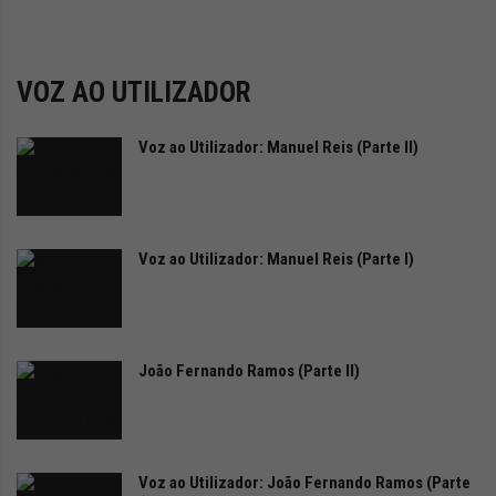
i
d
a
d
VOZ AO UTILIZADOR
e
s
u
Voz ao Utilizador: Manuel Reis (Parte II)
s
t
e
n
Voz ao Utilizador: Manuel Reis (Parte I)
t
á
v
e
l
João Fernando Ramos (Parte II)
Voz ao Utilizador: João Fernando Ramos (Parte