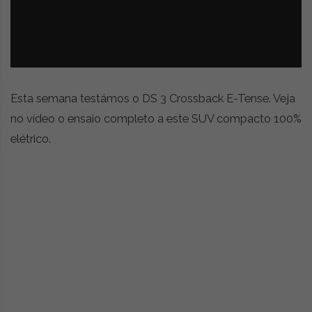
z
é
i
s
n
i
e
a
r
t
i
Esta semana testámos o DS 3 Crossback E-Tense. Veja
g
no vídeo o ensaio completo a este SUV compacto 100%
o
elétrico.
s
d
e
o
p
i
n
i
ã
o
,
c