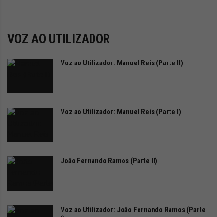
i
d
a
d
VOZ AO UTILIZADOR
e
s
Voz ao Utilizador: Manuel Reis (Parte II)
u
s
t
e
n
Voz ao Utilizador: Manuel Reis (Parte I)
t
á
v
e
l
João Fernando Ramos (Parte II)
Voz ao Utilizador: João Fernando Ramos (Parte