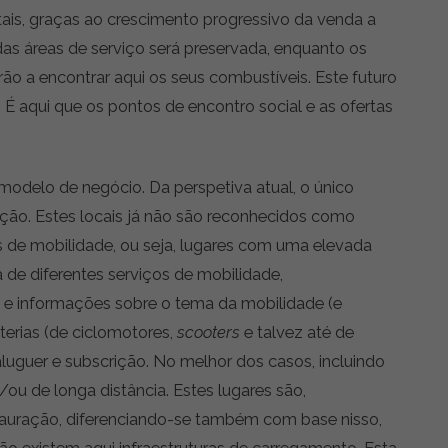
is, graças ao crescimento progressivo da venda a
 das áreas de serviço será preservada, enquanto os
rão a encontrar aqui os seus combustíveis. Este futuro
 É aqui que os pontos de encontro social e as ofertas
modelo de negócio. Da perspetiva atual, o único
zação. Estes locais já não são reconhecidos como
 de mobilidade, ou seja, lugares com uma elevada
de diferentes serviços de mobilidade,
e informações sobre o tema da mobilidade (e
aterias (de ciclomotores,
scooters
e talvez até de
aluguer e subscrição. No melhor dos casos, incluindo
u de longa distância. Estes lugares são,
tauração, diferenciando-se também com base nisso,
ão existem aqui infraestruturas de carregamento. Esta