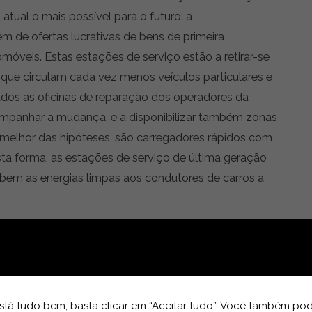
atual o mais possível para o futuro: a
m de ofertas lucrativas de bens de primeira
óveis. Estas estações de serviço estão a retirar-se
que circulam cada vez menos veículos particulares e
ados às oficinas de reparação dos operadores da
companhar a mudança, e a disponibilizar também zonas
 melhor das hipóteses, são carregadores rápidos com
ta forma, as estações de serviço de última geração
em as energias limpas aos condutores de carros a
dos recursos fósseis para um portfólio completo de
 de carregamento, estas estações encontram-se,
hidrogénio. Uma vez que a conversão é dispendiosa,
irão este cenário. A Ubricity, um dos maiores
tá tudo bem, basta clicar em “Aceitar tudo”. Você também pod