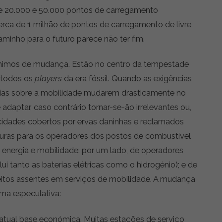
re 20.000 e 50.000 pontos de carregamento
erca de 1 milhão de pontos de carregamento de livre
minho para o futuro parece não ter fim.
ónimos de mudança. Estão no centro da tempestade
 todos os
players
da era fóssil. Quando as exigências
cias sobre a mobilidade mudarem drasticamente no
adaptar, caso contrário tornar-se-ão irrelevantes ou,
cidades cobertos por ervas daninhas e reclamados
uturas para os operadores dos postos de combustível
 energia e mobilidade: por um lado, de operadores
ui tanto as baterias elétricas como o hidrogénio); e de
itos assentes em serviços de mobilidade. A mudança
ma especulativa:
 atual base económica. Muitas estações de serviço