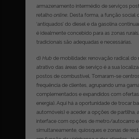
armazenamento intermédio de serviços posta
retalho
online
. Desta forma, a função social
‘antiquados’ do diesel e da gasolina continua
é idealmente concebido para as zonas rurais.
tradicionais são adequadas e necessárias.
d)
Hub
de mobilidade: renovação radical do 
atrativo das áreas de serviço é a sua locali
postos de combustível.
Tornaram-se centros
frequência de clientes, agrupando uma gama 
complementados e expandidos com ofertas 
energia). Aqui há a oportunidade de trocar b
automóveis) e aceder a opções de partilha, 
interface com opções de metro/autocarro e/o
simultaneamente, quiosques e zonas de res
em função da vizinhança e dos clientes. Já n