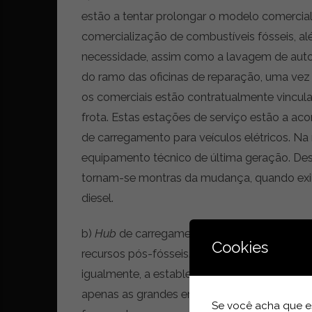
t
estão a tentar prolongar o modelo comercial 
r
comercialização de combustíveis fósseis, alé
e
i
necessidade, assim como a lavagem de autom
a
do ramo das oficinas de reparação, uma vez 
s
os comerciais estão contratualmente vincul
d
o
frota. Estas estações de serviço estão a a
m
de carregamento para veículos elétricos. Na
u
equipamento técnico de última geração. Des
n
d
tornam-se montras da mudança, quando exib
o
diesel.
d
a
b)
Hub
de carregamento: conversão radical, 
m
Cookies
o
recursos pós-fósseis. Para além dos postos
b
igualmente, a establecer infraestruturas de 
i
apenas as grandes empresas petrolíferas segu
l
Se você acha que es