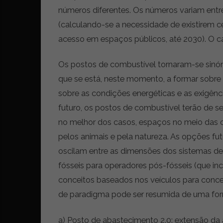
r
números diferentes. Os números variam ent
ó
(calculando-se a necessidade de existirem c
n
acesso em espaços públicos, até 2030). O ca
i
c
a
Os postos de combustível tornaram-se sin
s
que se está, neste momento, a formar sobre
,
sobre as condições energéticas e as exigên
n
o
futuro, os postos de combustível terão de se 
v
no melhor dos casos, espaços no meio das 
i
pelos animais e pela natureza. As opções f
d
a
oscilam entre as dimensões dos sistemas de
d
fósseis para operadores pós-fósseis (que incl
e
conceitos baseados nos veículos para conce
s
de paradigma pode ser resumida de uma for
e
e
s
a) Posto de abastecimento 2.0: extensão da