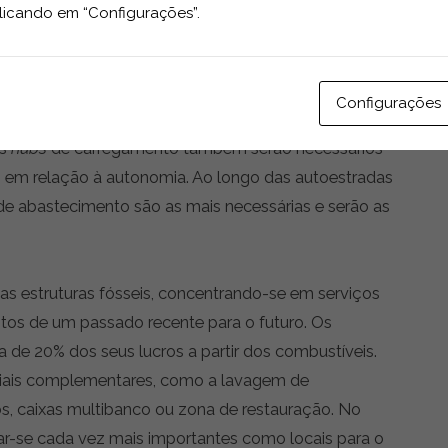
 carregamento elétrico em espaços públicos, foi
licando em “Configurações”.
 um sinal importante dos tempos atuais. Os
hubs
de
ecialmente para os
players
comerciais, à medida que
carregamento rápido e reabastecimento de hidrogénio
Configurações
aluguer de automóveis ou as frotas de entregas
es
hubs
de carregamento também serão necessários
 em relação à autonomia. Ao longo das autoestradas
 de abastecimento são as mais necessárias e serão as
das estruturas fósseis, concentrando-se em serviços
ntos de um passado recente para o futuro. Os
 de 20% dos seus lucros a partir dos combustíveis.
iais complementares, como a lavagem de
s, caixas multibanco ou zona de restauração. No
nar-se cada vez mais importantes como locais para o