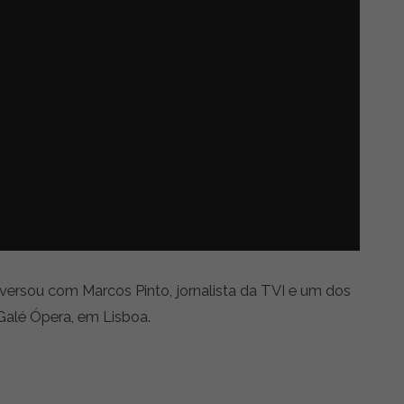
ersou com Marcos Pinto, jornalista da TVI e um dos
 Galé Ópera, em Lisboa.