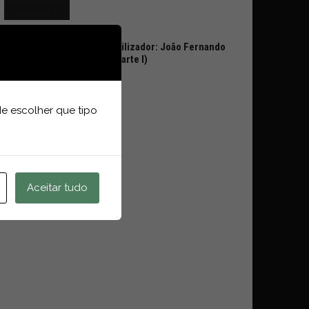
Voz ao Utilizador: João Fernando
Ramos (Parte I)
e escolher que tipo
Aceitar tudo