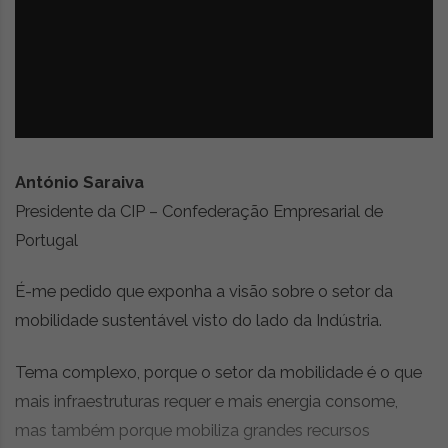
z
é
i
s
n
i
e
a
r
t
i
g
o
António Saraiva
s
Presidente da CIP – Confederação Empresarial de
d
Portugal
e
o
p
É-me pedido que exponha a visão sobre o setor da
i
mobilidade sustentável visto do lado da Indústria.
n
i
Tema complexo, porque o setor da mobilidade é o que
ã
o
mais infraestruturas requer e mais energia consome,
,
mas também porque mobiliza grandes recursos
c