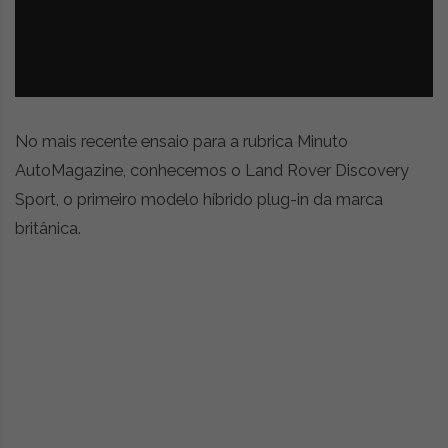
z
é
i
s
n
i
e
a
r
t
i
No mais recente ensaio para a rubrica Minuto
g
AutoMagazine, conhecemos o Land Rover Discovery
o
Sport, o primeiro modelo híbrido plug-in da marca
s
d
britânica.
e
o
p
i
n
i
ã
o
,
c