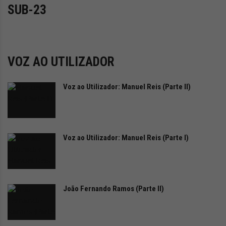
i
SUB-23
d
a
d
e
s
VOZ AO UTILIZADOR
u
s
Voz ao Utilizador: Manuel Reis (Parte II)
t
e
n
t
á
Voz ao Utilizador: Manuel Reis (Parte I)
v
e
l
João Fernando Ramos (Parte II)