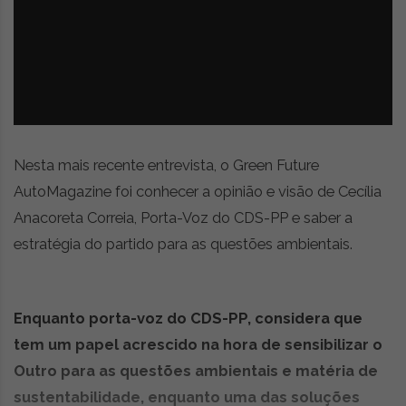
z
é
i
s
n
i
e
a
r
t
i
g
o
Nesta mais recente entrevista, o Green Future
s
AutoMagazine foi conhecer a opinião e visão de Cecília
d
Anacoreta Correia, Porta-Voz do CDS-PP e saber a
e
o
estratégia do partido para as questões ambientais.
p
i
n
Enquanto porta-voz do CDS-PP, considera que
i
ã
tem um papel acrescido na hora de sensibilizar o
o
Outro para as questões ambientais e matéria de
,
sustentabilidade, enquanto uma das soluções
c