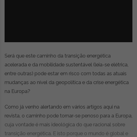
z
é
i
s
n
i
e
a
r
t
i
g
o
Será que este caminho da transição energética
s
acelerada e da mobilidade sustentável (leia-se elétrica,
d
entre outras) pode estar em risco com todas as atuais
e
o
mudanças ao nível da geopolítica e da crise energética
p
na Europa?
i
n
Como já venho alertando em vários artigos aqui na
i
ã
revista, o caminho pode tornar-se penoso para a Europa,
o
cuja vontade é mais ideológica do que racional sobre
,
transição energética. E isto porque o mundo é global e
c