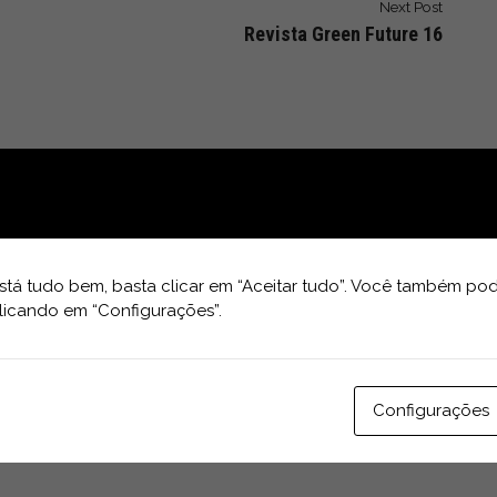
Next Post
Revista Green Future 16
tá tudo bem, basta clicar em “Aceitar tudo”. Você também pod
licando em “Configurações”.
Configurações