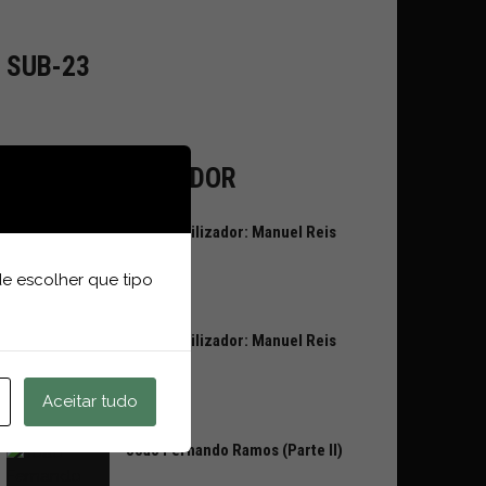
SUB-23
VOZ AO UTILIZADOR
Voz ao Utilizador: Manuel Reis
(Parte II)
e escolher que tipo
Voz ao Utilizador: Manuel Reis
(Parte I)
Aceitar tudo
João Fernando Ramos (Parte II)