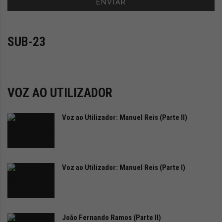
i
d
a
d
SUB-23
e
s
u
s
t
VOZ AO UTILIZADOR
e
n
Voz ao Utilizador: Manuel Reis (Parte II)
t
á
v
e
l
Voz ao Utilizador: Manuel Reis (Parte I)
João Fernando Ramos (Parte II)