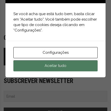
t
Descarregar
r
e
Se você acha que está tudo bem, basta clicar
i
em “Aceitar tudo”. Você também pode escolher
a
que tipo de cookies deseja clicando em
s
“Configurações”.
d
COMENTÁRIO DO MÊS
o
m
Quem mais beneficiará do mercado acelerado
u
Configurações
de veículos autónomos (AV)?
n
GFAM
ABRIL 25, 2026
d
Aceitar tudo
o
d
a
SUBSCREVER NEWSLETTER
m
o
b
i
l