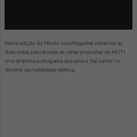
z
é
i
s
n
i
e
a
r
t
i
Nesta edição do Minuto AutoMagazine voltámos às
g
duas rodas para ensaiar as várias propostas da MOTI,
o
uma empresa portuguesa que está a ‘dar cartas’ no
s
d
domínio da mobilidade elétrica.
e
o
p
i
n
i
ã
o
,
c