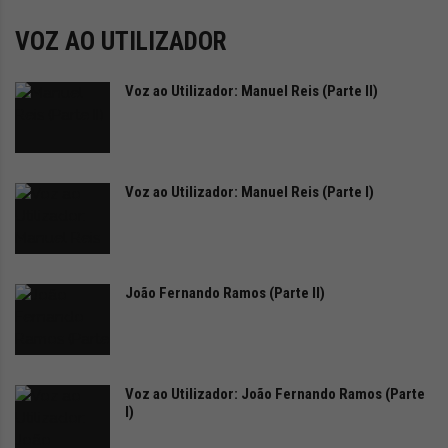
i
Potência:
5 kW
d
VOZ AO UTILIZADOR
a
d
Velocidade máxima:
96 km/h
e
Voz ao Utilizador: Manuel Reis (Parte II)
s
Bateria:
32 Ah (x2)
u
s
Autonomia:
120 km
t
Voz ao Utilizador: Manuel Reis (Parte I)
e
n
Carregamento:
220 V; 0-100% em aprox. 6 horas
t
á
Preço:
5.299 €
v
João Fernando Ramos (Parte II)
e
l
Voz ao Utilizador: João Fernando Ramos (Parte
I)