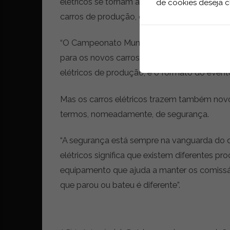
elétricos se tornam a norma, é essencial q
de cookies deseja c
carros de produção, que todos conduzimos n
“O Campeonato Mundial de Rallycross da FIA 
para os novos carros de Rallycross RX1e e
elétricos de produção, e o formato do evento 
Mas os carros elétricos trazem também nov
termos, nomeadamente, de segurança.
“A segurança está sempre na vanguarda do
elétricos significa que existem diferentes p
equipamento que ajuda a manter os comissá
que parou ou bateu é diferente”.