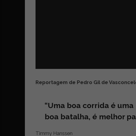
z
é
i
s
n
i
e
a
r
t
i
g
o
s
d
e
o
Reportagem de
Pedro Gil de Vasconcel
p
i
n
“Uma boa corrida é uma 
i
ã
boa batalha, é melhor pa
o
,
Timmy Hanssen
c