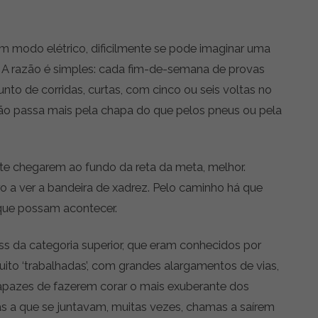
 modo elétrico, dificilmente se pode imaginar uma
. A razão é simples: cada fim-de-semana de provas
to de corridas, curtas, com cinco ou seis voltas no
tão passa mais pela chapa do que pelos pneus ou pela
nte chegarem ao fundo da reta da meta, melhor.
ro a ver a bandeira de xadrez. Pelo caminho há que
que possam acontecer.
ss da categoria superior, que eram conhecidos por
uito ‘trabalhadas’, com grandes alargamentos de vias,
apazes de fazerem corar o mais exuberante dos
icas a que se juntavam, muitas vezes, chamas a saírem