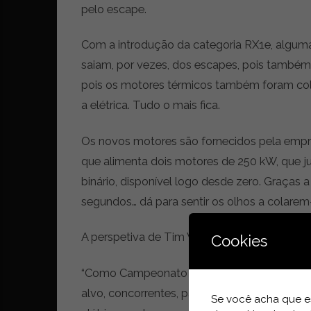
i
pelo escape.
d
a
Com a introdução da categoria RX1e, algum
d
e
saiam, por vezes, dos escapes, pois também 
s
pois os motores térmicos também foram colo
u
a elétrica. Tudo o mais fica.
s
t
e
Os novos motores são fornecidos pela empre
n
que alimenta dois motores de 250 kW, que 
t
binário, disponível logo desde zero. Graças a
á
v
segundos… dá para sentir os olhos a colarem-
e
l
A perspetiva de Tim Whittington, Coordena
Cookies
“Como Campeonato do Mundo, é importante q
alvo, concorrentes, parceiros comerciais e f
Se você acha que es