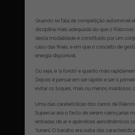
t
r
e
Quando se fala de competição automóvel em
i
disciplina mais adequada do que o Ralicross
a
s
desta modalidade é constituído por um conjun
d
caso das finais, e em que o conceito de ges
o
energia disponível.
m
u
n
Ou seja, é ‘a fundo’ e quanto mais rapidame
d
Depois é pensar em ser rápido e ser o primei
o
evitar os toques, mais ou menos maldosos, 
d
a
m
Uma das caraterísticas dos carros de Ralicro
o
Supercar, era o facto de serem carroçarias m
b
entradas de ar e apêndices aerodinâmicos c
i
l
‘tuners’. O barulho era outra das característ