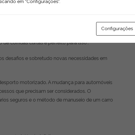
ue o rallycross mantenha uma relação próxima com os
licando em “Configurações”.
o dia-a-dia”.
é ideal para apresentar carros elétricos. O conceito
Configurações
ra demonstrar o máximo desempenho dos carros
de corridas curtas é perfeito para isso”.
os desafios e sobretudo novas necessidades em
 desporto motorizado. A mudança para automóveis
rocessos que precisam ser considerados. O
rios seguros e o método de manuseio de um carro