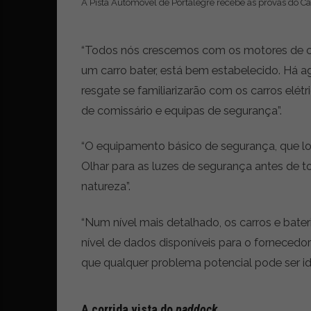
A Pista Automóvel de Portalegre recebe as provas do 
“Todos nós crescemos com os motores de co
um carro bater, está bem estabelecido. Há 
resgate se familiarizarão com os carros elétr
de comissário e equipas de segurança”.
“O equipamento básico de segurança, que logo 
Olhar para as luzes de segurança antes de t
natureza”.
“Num nível mais detalhado, os carros e bate
nível de dados disponíveis para o fornecedor 
que qualquer problema potencial pode ser id
A corrida vista do
paddock