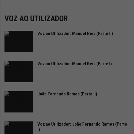
i
d
a
VOZ AO UTILIZADOR
d
e
s
Voz ao Utilizador: Manuel Reis (Parte II)
u
s
t
e
Voz ao Utilizador: Manuel Reis (Parte I)
n
t
á
v
e
João Fernando Ramos (Parte II)
l
Voz ao Utilizador: João Fernando Ramos (Parte
I)