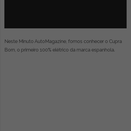
z
é
i
s
n
i
e
a
r
t
i
Neste Minuto AutoMagazine, fomos conhecer o Cupra
g
Born, o primeiro 100% elétrico da marca espanhola.
o
s
d
e
o
p
i
n
i
ã
o
,
c