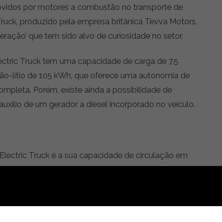
ovidos por motores a combustão no transporte de
Truck, produzido pela empresa britânica Tevva Motors,
ação’ que tem sido alvo de curiosidade no setor.
ectric Truck tem uma capacidade de carga de 7,5
ião-lítio de 105 kWh, que oferece uma autonomia de
leta. Porém, existe ainda a possibilidade de
xílio de um gerador a diesel incorporado no veículo.
Electric Truck é a sua capacidade de circulação em
tes, como é o caso de alguns centros urbanos. Mesmo
do, o veículo emite significativamente menos CO2 do
íveis fósseis.