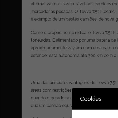
alternativa mais sustentável aos camiões m
r
ó
mercadorias pesadas. O Tevva 7.5t Electric 
n
é exemplo de um destes camiões ‘de nova ger
i
c
Como o próprio nome indica, o Tevva 7.5t El
a
s
toneladas. É alimentado por uma bateria de 
,
aproximadamente 227 km com uma carga comp
n
estender esta autonomia até 300 km com o au
o
v
i
d
a
Uma das principais vantagens do Tevva 7.5t 
d
áreas com restrições de emissão de poluen
e
s
quando o gerador a diesel está a ser utiliza
Cookies
e
que um camião equivalente movido a combust
e
s