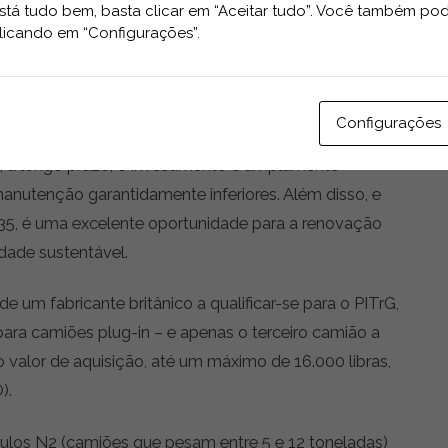
 camiões elétricos está a crescer rapidamente, pois
tá tudo bem, basta clicar em “Aceitar tudo”. Você também pod
a 7,5t Electric Truck desde que entramos em
licando em “Configurações”.
fundador e CEO da Tevva, Asher Bennett.
Configurações
k possa ser superior ao de um camião com motor a
, a longo prazo, o investimento é amplamente
utenção garantidamente inferiores. Além disso, e
5, é uma excelente oportunidade para a renovação
idade sustentável.
de um fabricante britânico a qualificar-se para o PITrG,
para camiões plug-in – e apenas o terceiro camião a
o valor de aquisição, até um máximo de 16.000 libras,
).
culos N2 (camiões que pesam entre 5 e 12 toneladas)