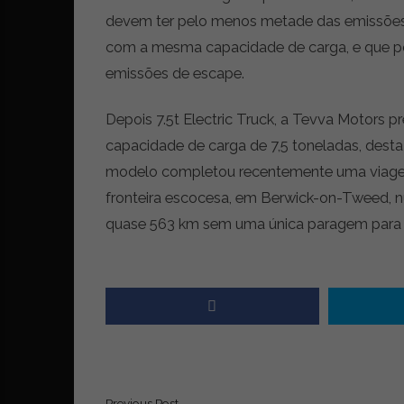
i
devem ter pelo menos metade das emissões
d
a
com a mesma capacidade de carga, e que po
d
emissões de escape.
e
s
Depois 7.5t Electric Truck, a Tevva Motors
u
s
capacidade de carga de 7,5 toneladas, desta
t
modelo completou recentemente uma viagem
e
fronteira escocesa, em Berwick-on-Tweed, n
n
t
quase 563 km sem uma única paragem para
á
v
e
l
Previous Post