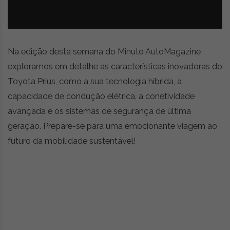
z
é
i
s
n
i
e
a
r
Na edição desta semana do Minuto AutoMagazine
t
exploramos em detalhe as características inovadoras do
i
g
Toyota Prius, como a sua tecnologia híbrida, a
o
capacidade de condução elétrica, a conetividade
s
avançada e os sistemas de segurança de última
d
geração. Prepare-se para uma emocionante viagem ao
e
o
futuro da mobilidade sustentável!
p
i
n
i
ã
o
,
c