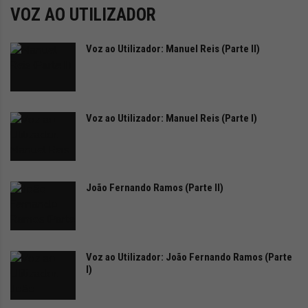
i
VOZ AO UTILIZADOR
d
a
d
Voz ao Utilizador: Manuel Reis (Parte II)
e
s
u
s
Voz ao Utilizador: Manuel Reis (Parte I)
t
e
n
t
á
João Fernando Ramos (Parte II)
v
e
l
Voz ao Utilizador: João Fernando Ramos (Parte
I)