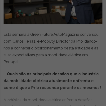
z
é
i
s
n
i
e
a
r
t
i
Esta semana a Green Future AutoMagazine conversou
g
com Carlos Ferraz, e-Mobility Director da Prio, dando-
o
s
nos a conhecer o posicionamento desta entidade e as
d
suas expectativas para a mobilidade elétrica em
e
Portugal.
o
p
i
– Quais são os principais desafios que a indústria
n
da mobilidade elétrica atualmente enfrenta e
i
como é que a Prio responde perante os mesmos?
ã
o
,
A indústria da mobilidade elétrica enfrenta desafios
c