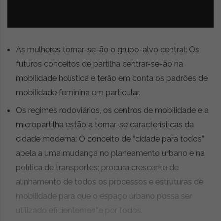
z
é
i
s
n
i
e
a
r
As mulheres tornar-se-ão o grupo-alvo central: Os
t
futuros conceitos de partilha centrar-se-ão na
i
g
mobilidade holística e terão em conta os padrões de
o
mobilidade feminina em particular.
s
d
Os regimes rodoviários, os centros de mobilidade e a
e
micropartilha estão a tornar-se características da
o
cidade moderna: O conceito de “cidade para todos”
p
apela a uma mudança no planeamento urbano e na
i
n
política de transportes; procura crescente de
i
alinhamento de todos os processos e estruturas de
ã
mobilidade para que o espaço urbano possa ser
o
,
utilizado eficientemente por todos.
c