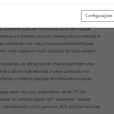
ssim como, os acessos ao mesmo. Os bancos são
Configurações
e aproxima do SUV topo de gama da marca – não é
e suficiente para ser conduzida tanto em cidade
excessiva e fornece um bom feeling sobre a estrada; é
as sobretudo nos maus marca positivamente pela
ior, onde viajamos muito isolados do ruído exterior.
 potentes. As afinações do chassis permitem-nos
e a altura mais elevada, o peso acrescido e o
stando o mesmo precisão em linha reta e curvas.
egar perto dos 500 quilômetros de WLTP. Em
idade, AC sempre ligado (36º exteriores) realizei
 considerando como percurso, 80% estrada nacional