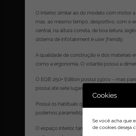
r
ó
O interior, similar ao do modelo com motor 
n
mas, ao mesmo tempo, desportivo, com o ec
i
central, na altura correta, de boa leitura, le
c
a
sistema de infotainment é
user friendly
.
s
,
A qualidade de construção e dos materiais 
n
como a ergonomia. O volante possui a dime
o
v
i
O EQB 250+ Edition possui 190cv – mas par
d
possui até sete lugares (os últimos dois mais
a
Cookies
d
Possui os habituais quatro modos de conduçã
e
s
podemos parametrizar a resposta do motor e,
e
Se você acha que es
e
de cookies deseja c
O espaço interior, tanto a frente como atrá
s