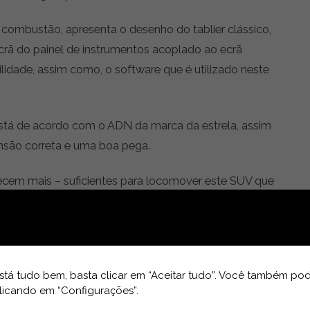
a combustão, apresenta o desenho do tablier clássico,
rã do painel de instrumentos acoplado ao ecrã
gibilidade, assim como, o software que é utilizado neste
está de acordo com o ADN da marca da estrela, assim
nsão correta e uma boa pega.
ecem mais – suficientes para locomover este SUV que
 apropriados para crianças até 165 cm de altura).
o – eco, confort, sport e individual – onde
 de facto, sente-se a diferença.
tá tudo bem, basta clicar em “Aceitar tudo”. Você também pod
licando em “Configurações”.
s (os bancos avançam longitudinalmente e o encosto