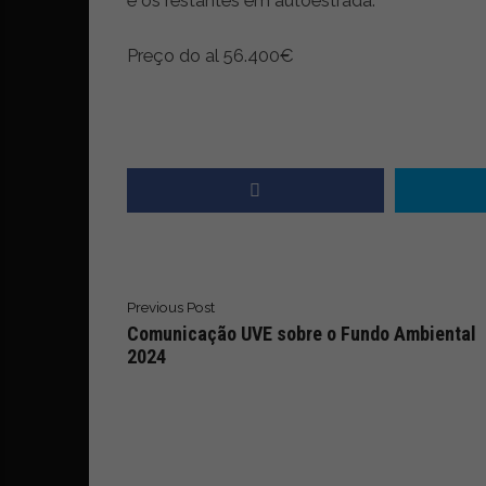
i
d
a
Preço do al 56.400€
d
e
s
u
s
t
e
n
t
á
Previous Post
v
Comunicação UVE sobre o Fundo Ambiental
e
2024
l