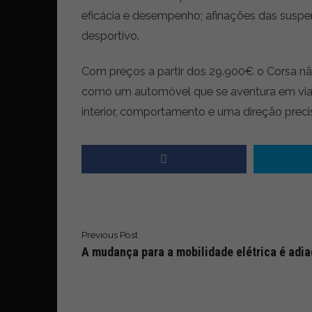
i
eficácia e desempenho; afinações das suspe
d
a
desportivo.
d
e
Com preços a partir dos 29.900€ o Corsa nã
s
como um automóvel que se aventura em viag
u
s
interior, comportamento e uma direção preci
t
e
n
t
á
v
e
l
Previous Post
A mudança para a mobilidade elétrica é adi