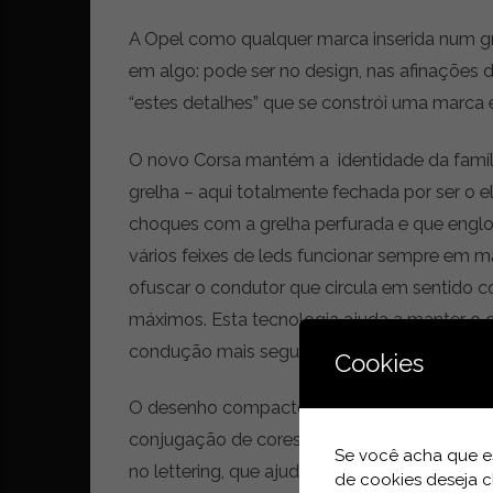
r
A Opel como qualquer marca inserida num gr
ó
n
em algo: pode ser no design, nas afinações 
i
“estes detalhes” que se constrói uma marca 
c
a
O novo Corsa mantém a identidade da famíl
s
,
grelha – aqui totalmente fechada por ser o e
n
choques com a grelha perfurada e que englob
o
vários feixes de leds funcionar sempre em m
v
i
ofuscar o condutor que circula em sentido c
d
máximos. Esta tecnologia ajuda a manter o
a
condução mais segura.
d
Cookies
e
s
O desenho compacto do Corsa, está também p
e
conjugação de cores em negro, seja na grelha
e
Se você acha que es
no lettering, que ajudam a dar alguma exclu
s
de cookies deseja c