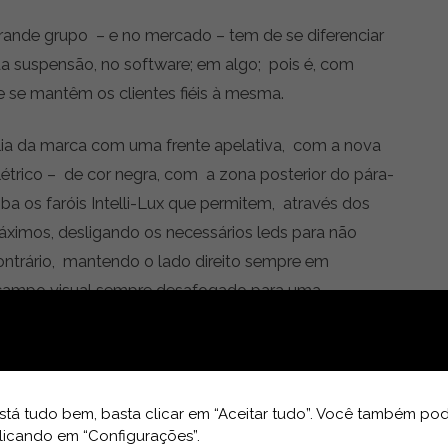
ande grupo – e no mercado – tem de se diferenciar
da suspensão, no software; em algo; pois é, com
e se mantêm os clientes fiéis à mesma.
ia da marca com uma frente apelativa, com a nova
létrico – de cor negra, com a zona posterior do pára-
a os faróis Intelli-Lux que permitem, através dos
áximos, desligando os necessários leds para não
ontrário, mantendo o lado direito sempre em
 campo visual sempre desafogado para uma
atente na zona lateral e na traseira, com a
, nas JLL, capas dos espelhos retrovisores, tecto e
tá tudo bem, basta clicar em “Aceitar tudo”. Você também pod
sividade ao modelo.
licando em “Configurações”.