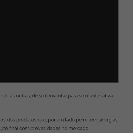
s as outras, de se reinventar para se manter ativa
itos dos produtos que, por um lado permitem sinergias,
uto final com provas dadas no mercado.