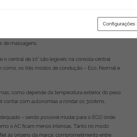
, os designers mantiveram aqui parte do seu traço
Configurações
nómicos e acolhedores, num misto de pele sintética e
as de massagens.
 o central de 10” são legíveis; na consola central
im como, os três modos de condução – Eco, Normal e
as, como depende da temperatura exterior, do peso
rível contar com autonomias a rondar os 300kms.
adequado – sendo possível mudar para o ECO onde
como o AC ficam menos intensas. Tanto no modo
iel às origens da marca: comprometimento entre