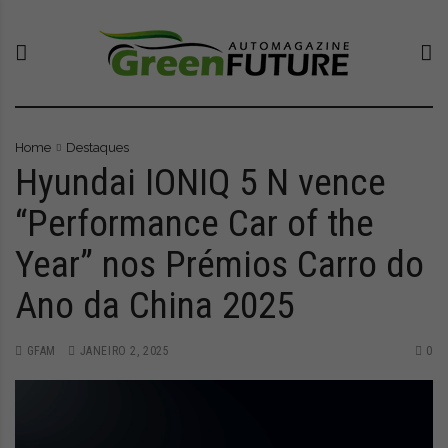
S
G
O
k
r
n
i
e
o
p
e
v
t
n
o
o
F
p
c
u
o
Home
Destaques
o
t
r
Hyundai IONIQ 5 N vence
n
u
t
t
r
a
“Performance Car of the
e
e
l
Year” nos Prémios Carro do
n
-
q
t
A
u
Ano da China 2025
u
e
t
l
o
e
GFAM
JANEIRO 2, 2025
0
M
v
a
a
g
a
a
t