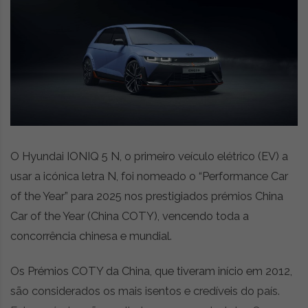
z
é
i
s
n
i
e
a
r
t
i
g
o
s
d
O Hyundai IONIQ 5 N, o primeiro veículo elétrico (EV) a
e
usar a icónica letra N, foi nomeado o “Performance Car
o
of the Year” para 2025 nos prestigiados prémios China
p
i
Car of the Year (China COTY), vencendo toda a
n
concorrência chinesa e mundial.
i
ã
Os Prémios COTY da China, que tiveram início em 2012,
o
,
são considerados os mais isentos e credíveis do país.
c